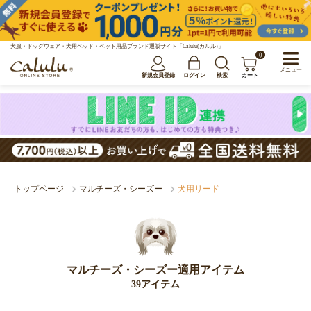
犬服・ドッグウェア・犬用ベッド・ペット用品ブランド通販サイト「Calulu(カルル)」
0
メニュー
新規会員登録
ログイン
検索
カート
トップページ
マルチーズ・シーズー
犬用リード
マルチーズ・シーズー適用アイテム
39アイテム