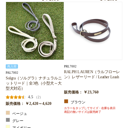
PRL7002
再入荷
RALPH LAUREN（ラルフローレ
PAL7002
ン）レザーリード / Leather Leash
Solgra（ソルグラ）ナチュラルニ
ットリード｜全3色（小型犬～大
型犬対応）
￥23,760
販売価格：
4.5
（2）
ブラウン
￥2,420～4,620
販売価格：
カラーをタップしてサイズ・在庫を表示
表記の無いサイズは販売終了
ベージュ
グレー