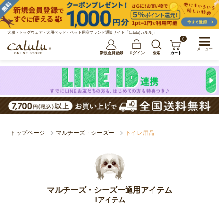
犬服・ドッグウェア・犬用ベッド・ペット用品ブランド通販サイト「Calulu(カルル)」
0
メニュー
新規会員登録
ログイン
検索
カート
トップページ
マルチーズ・シーズー
トイレ用品
マルチーズ・シーズー適用アイテム
1アイテム