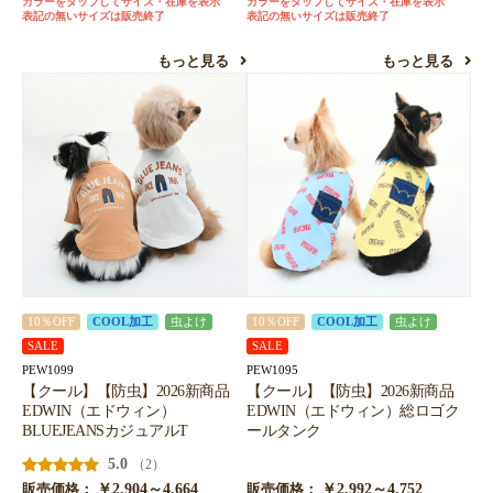
カラーをタップしてサイズ・在庫を表示
カラーをタップしてサイズ・在庫を表示
表記の無いサイズは販売終了
表記の無いサイズは販売終了
もっと見る
もっと見る
10％OFF
COOL加工
虫よけ
10％OFF
COOL加工
虫よけ
SALE
SALE
PEW1099
PEW1095
【クール】【防虫】2026新商品
【クール】【防虫】2026新商品
EDWIN（エドウィン）
EDWIN（エドウィン）総ロゴク
BLUEJEANSカジュアルT
ールタンク
5.0
（2）
￥2,904～4,664
￥2,992～4,752
販売価格：
販売価格：