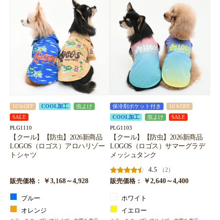
10％OFF
COOL加工
虫よけ
保冷剤ポケット付き
10％OFF
SALE
COOL加工
虫よけ
SALE
PLG1110
PLG1103
【クール】【防虫】2026新商品
【クール】【防虫】2026新商品
LOGOS（ロゴス）アロハリゾー
LOGOS（ロゴス）サマーグラデ
トシャツ
メッシュタンク
4.5
（2）
￥3,168～4,928
￥2,640～4,400
販売価格：
販売価格：
ブルー
ホワイト
オレンジ
イエロー