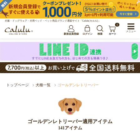
犬服・ドッグウェア・犬用ベッド・ペット用品ブランド通販サイト「Calulu(カルル)」
0
メニュー
新規会員登録
ログイン
検索
カート
トップページ
犬種一覧
ゴールデンレトリーバー
ゴールデンレトリーバー適用アイテム
141アイテム