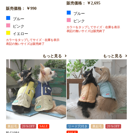
￥2,695
販売価格：
￥990
販売価格：
ブルー
ブルー
ピンク
ピンク
カラーをタップしてサイズ・在庫を表示
表記の無いサイズは販売終了
イエロー
カラーをタップしてサイズ・在庫を表示
表記の無いサイズは販売終了
もっと見る
もっと見る
裏起毛
20％OFF
SALE
リード穴付き
裏起毛
20％OFF
PLG1084
SALE