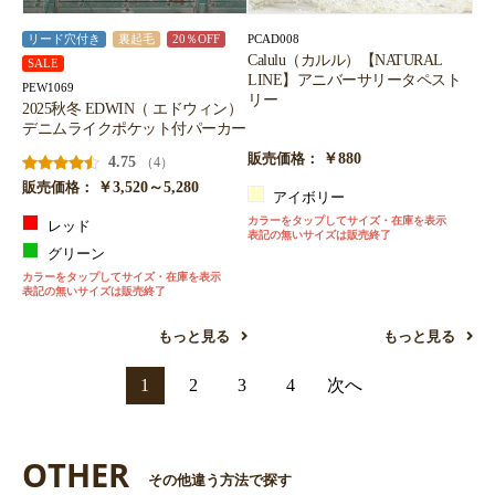
PCAD008
リード穴付き
裏起毛
20％OFF
Calulu（カルル）【NATURAL
SALE
LINE】アニバーサリータペスト
PEW1069
リー
2025秋冬 EDWIN（ エドウィン）
デニムライクポケット付パーカー
￥880
販売価格：
4.75
（4）
￥3,520～5,280
販売価格：
アイボリー
カラーをタップしてサイズ・在庫を表示
レッド
表記の無いサイズは販売終了
グリーン
カラーをタップしてサイズ・在庫を表示
表記の無いサイズは販売終了
もっと見る
もっと見る
1
2
3
4
次へ
OTHER
その他違う方法で探す