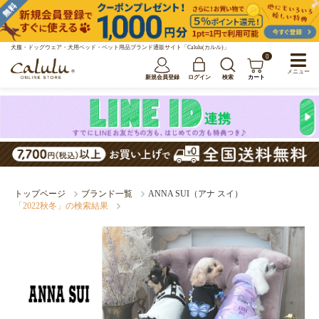
犬服・ドッグウェア・犬用ベッド・ペット用品ブランド通販サイト「Calulu(カルル)」
0
メニュー
新規会員登録
ログイン
検索
カート
トップページ
ブランド一覧
ANNA SUI（アナ スイ）
「2022秋冬」の検索結果