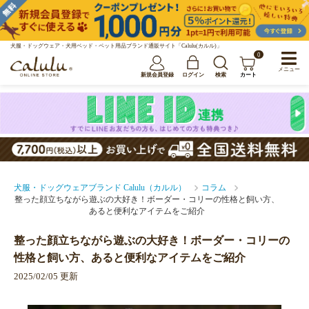
犬服・ドッグウェア・犬用ベッド・ペット用品ブランド通販サイト「Calulu(カルル)」
0
メニュー
新規会員登録
ログイン
検索
カート
犬服・ドッグウェアブランド Calulu（カルル）
コラム
整った顔立ちながら遊ぶの大好き！ボーダー・コリーの性格と飼い方、
あると便利なアイテムをご紹介
整った顔立ちながら遊ぶの大好き！ボーダー・コリーの
性格と飼い方、あると便利なアイテムをご紹介
2025/02/05 更新