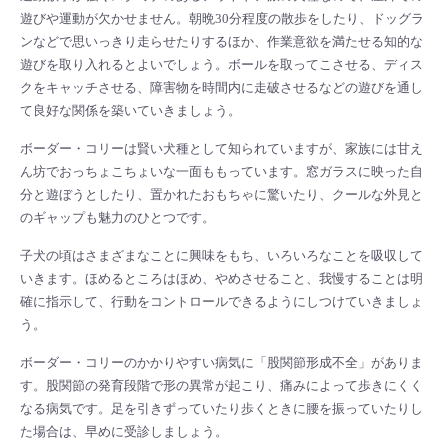
遊びや運動が欠かせません。朝晩30分程度の散歩をしたり、ドッグラ
ンなどで思いっきり走らせたりするほか、作業意欲を満たせる知的な
遊びを取り入れるとよいでしょう。ボールを取ってこさせる、ディス
クをキャッチさせる、障害物を時間内に走破させるなどの遊びを通し
て良好な関係を築いていきましょう。
ボーダー・コリーは賢い犬種として知られていますが、家族には甘え
ん坊でおっちょこちょいな一面ももっています。窓ガラスに映った自
分と遊ぼうとしたり、置かれたおもちゃに驚いたり、クールな外見と
のギャップも魅力のひとつです。
子犬の頃はさまざまなことに興味をもち、いろいろなことを吸収して
いきます。ほめるところはほめ、やめさせること、我慢することは明
確に指示して、行動をコントロールできるようにしつけていきましょ
う。
ボーダー・コリーのかかりやすい病気に「股関節形成不全」がありま
す。股関節の発育段階で形の異常が起こり、痛みによって歩きにくく
なる病気です。足を引きずっていたり歩くときに腰を振っていたりし
た場合は、早めに受診しましょう。