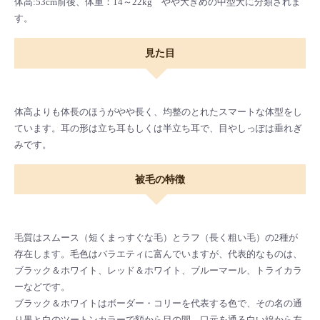
体高:53cm前後、体重：14～22kg やや大きめの中型犬に分類されま
す。
見た目
体高よりも体長のほうがやや長く、均整のとれたスマートな体型をし
ています。耳の形は立ち耳もしくは半立ち耳で、目やしっぽは垂れぎ
みです。
被毛の特徴
毛質はスムース（短くまっすぐな毛）とラフ（長く粗い毛）の2種が
存在します。毛色はバラエティに富んでいますが、代表的なものは、
ブラック＆ホワイト、レッド＆ホワイト、ブルーマール、トライカラ
ーなどです。
ブラック＆ホワイトはボーダー・コリーを代表する色で、その名の通