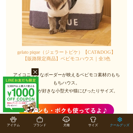
gelato pique（ジェラートピケ）【CAT&DOG】
【販路限定商品】ベビモコハウス｜全3色
アイコニックなボーダーが映えるベビモコ素材のもち
もちハウス。
狭いところが好きな小型犬や猫にぴったりサイズ。
アイテム
ブランド
犬種
サイズ
クールグッズ