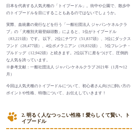
日本を代表する人気犬種の「トイプードル」。街中や公園で、散歩中
のトイプードルを目にすることもあるのではないでしょうか。
実際、血統書の発行などを行う「一般社団法人 ジャパンケネルクラ
ブ」の「犬種別犬籍登録頭数」によると、1位がトイプードル
（83,221頭）です。 以下、2位にチワワ（51,837頭）、3位にダックス
フンド（28,477頭）、4位ポメラニアン（19,832頭）、 5位フレンチ・
ブルドッグ（12,942頭）と続きます。2位以下に差をつけて、圧倒的
な人気を誇っています。
※参考文献：一般社団法人 ジャパンケネルクラブ 2021年（1月〜12
月）
今回は人気犬種のトイプードルについて、初心者さん向けに飼い方の
ポイントや性格、特徴について、お伝えしていきます！
2. 明るく人なつっこい性格！愛らしくて賢い、ト
イプードル