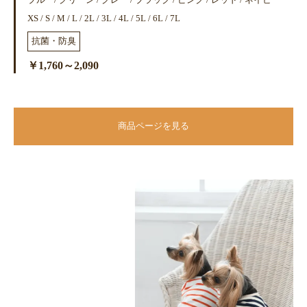
ブルー/ グリーン / グレー / ブラック / ピンク / レッド / ネイビー
XS / S / M / L / 2L / 3L / 4L / 5L / 6L / 7L
抗菌・防臭
￥1,760～2,090
商品ページを見る