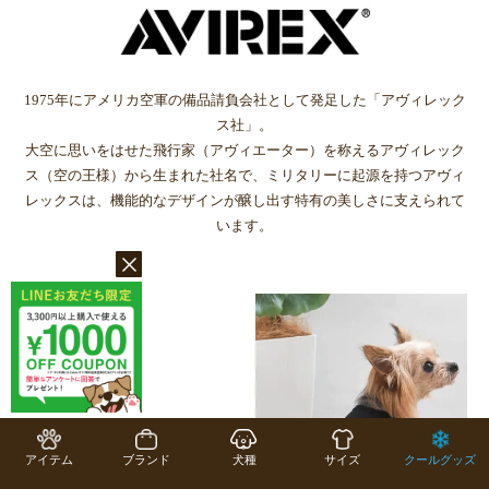
1975年にアメリカ空軍の備品請負会社として発足した「アヴィレック
ス社」。
大空に思いをはせた飛行家（アヴィエーター）を称えるアヴィレック
ス（空の王様）から生まれた社名で、ミリタリーに起源を持つアヴィ
レックスは、機能的なデザインが醸し出す特有の美しさに支えられて
います。
アイテム
ブランド
犬種
サイズ
クールグッズ