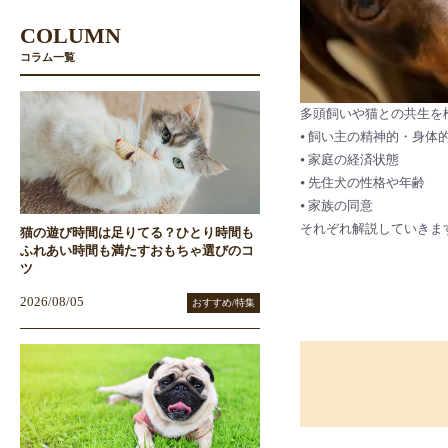
COLUMN
コラム一覧
多頭飼いや猫との共生を
⦁ 飼い主の精神的・身体
⦁ 家庭の経済状態
⦁ 先住犬の性格や年齢
⦁ 家族の同意
それぞれ解説していきま
猫の遊び時間は足りてる？ひとり時間も
ふれあい時間も満たすおもちゃ選びのコ
ツ
2026/08/05
おすすめ/特集