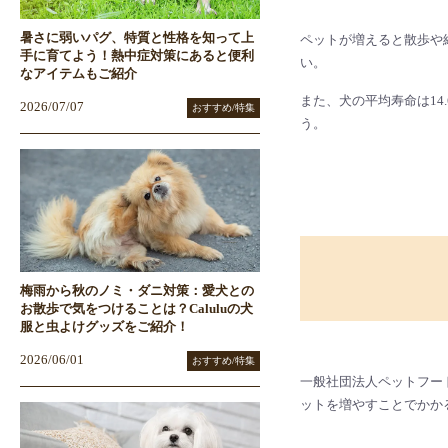
暑さに弱いパグ、特質と性格を知って上
ペットが増えると散歩や
手に育てよう！熱中症対策にあると便利
い。
なアイテムもご紹介
また、犬の平均寿命は14
2026/07/07
おすすめ/特集
う。
梅雨から秋のノミ・ダニ対策：愛犬との
お散歩で気をつけることは？Caluluの犬
服と虫よけグッズをご紹介！
2026/06/01
おすすめ/特集
一般社団法人ペットフー
ットを増やすことでかか