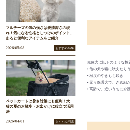
マルチーズの気の強さは愛情深さの現
れ！気になる性格としつけのポイント、
あると便利なアイテムをご紹介
2026/05/08
おすすめ/特集
先住犬に以下のような性
⦁ 他の犬や猫に吠えた
⦁ 極度のやきもち焼き
⦁ 元々保護犬で、きめ細
⦁ 高齢で、近いうちに介
ペットカートは暑さ対策にも便利！犬・
猫の夏のお散歩・お出かけに役立つ活用
法
2026/04/01
おすすめ/特集