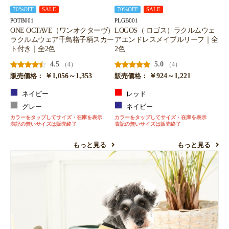
70%OFF
SALE
70%OFF
SALE
POTB001
PLGB001
ONE OCTAVE（ワンオクターヴ）
LOGOS（ ロゴス）ラクルムウェ
ラクルムウェア千鳥格子柄スカー
アエンドレスメイプルリーフ｜全
ト付き｜全2色
2色
4.5
5.0
（4）
（4）
￥1,056～1,353
￥924～1,221
販売価格：
販売価格：
ネイビー
レッド
グレー
ネイビー
カラーをタップしてサイズ・在庫を表示
カラーをタップしてサイズ・在庫を表示
表記の無いサイズは販売終了
表記の無いサイズは販売終了
もっと見る
もっと見る