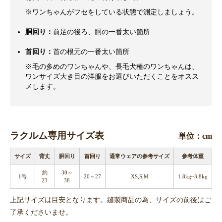
※ワンちゃんがフセをしている状態で測定しましょう。
胴回り：
前足の後ろ、胴の一番太い箇所
首回り：
首の根元の一番太い箇所
※毛の多めのワンちゃんや、長毛犬種のワンちゃんは、
ワンサイズ大き目の洋服をお選びいただくことをオスス
メします。
ラクルム専用サイズ表
単位：cm
サイズ
背丈
胴回り
首回り
通常ウェアの参考サイズ
参考体重
約
30～
1号
20～27
XS,S,M
1.8kg~3.8kg
23
38
上記サイズは目安となります。縫製商品の為、サイズの前後はご
了承くださいませ。