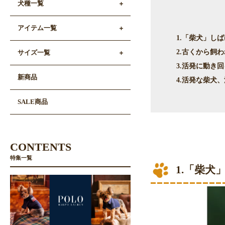
犬種一覧
アイテム一覧
1.「柴犬」し
2.古くから飼
サイズ一覧
3.活発に動き
新商品
4.活発な柴犬
SALE商品
CONTENTS
特集一覧
1.「柴