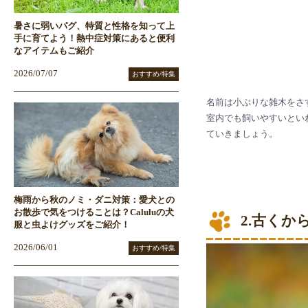
暑さに弱いパグ、特質と性格を知って上
手に育てよう！熱中症対策にあると便利
なアイテムもご紹介
2026/07/07
おすすめ/特集
名前は小ぶりな雑木をさ
室内でも飼いやすいとい
ていきましょう。
梅雨から秋のノミ・ダニ対策：愛犬との
お散歩で気をつけることは？Caluluの犬
2.古く
服と虫よけグッズをご紹介！
2026/06/01
おすすめ/特集