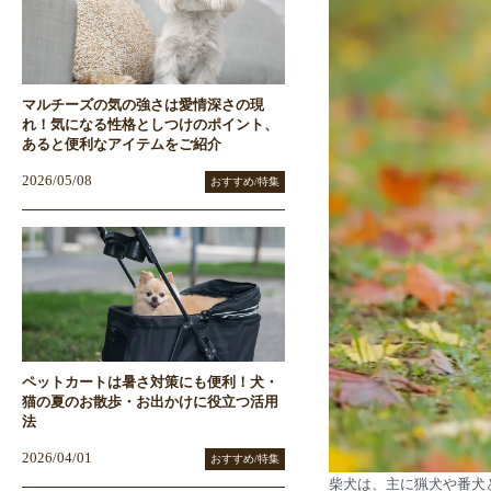
マルチーズの気の強さは愛情深さの現
れ！気になる性格としつけのポイント、
あると便利なアイテムをご紹介
2026/05/08
おすすめ/特集
ペットカートは暑さ対策にも便利！犬・
猫の夏のお散歩・お出かけに役立つ活用
法
2026/04/01
おすすめ/特集
柴犬は、主に猟犬や番犬