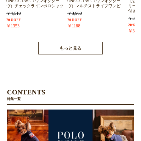
ONE OCTAVE（ワンオクター
ONE OCTAVE（ワンオクター
【公式
ヴ）チェックラインポロシャツ
ヴ）マルチストライプワンピ
リーズ（
付きメ
￥4,510
￥3,960
￥3,85
70％OFF
70％OFF
20％OF
￥1353
￥1188
￥308
もっと見る
CONTENTS
特集一覧