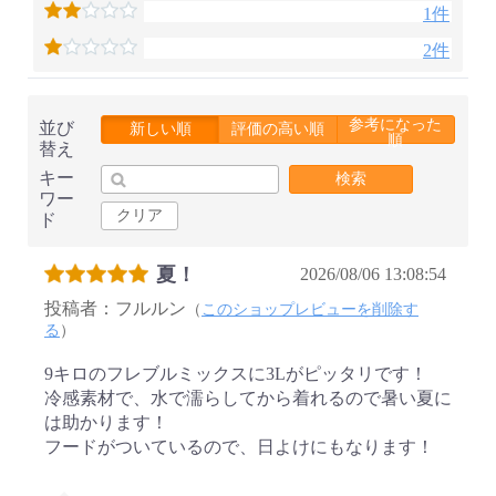
1件
2件
参考になった
並び
新しい順
評価の高い順
順
替え
キー
検索
ワー
クリア
ド
夏！
2026/08/06 13:08:54
投稿者：フルルン
（
このショップレビューを削除す
る
）
9キロのフレブルミックスに3Lがピッタリです！
冷感素材で、水で濡らしてから着れるので暑い夏に
は助かります！
フードがついているので、日よけにもなります！