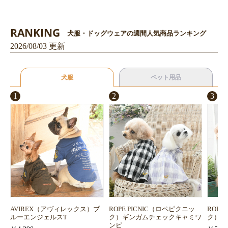
RANKING
犬服・ドッグウェアの週間人気商品ランキング
2026/08/03 更新
犬服
ペット用品
1
2
3
AVIREX（アヴィレックス）ブ
ROPE PICNIC（ロペピクニッ
ROPE
ルーエンジェルスT
ク）ギンガムチェックキャミワ
ク）浴
ンピ