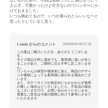
ないものがあり、今回は花柄ワンピに脚がまったく
入らず。可愛かったけど仕方ないのでハンガーにか
けておきました。
いつも眺めてるので、いつか着られたらいいな〜と
思ったりしていると思う。
2026/08/04 09:53:36
Calulu からのコメント
この度はご購入いただき、ありがとうございま
す。
サイズ表記が同じ場合でも、着用感に違いが生じ
ることがあり、ご期待に沿えず申し訳ございませ
ん。
ワンちゃんの体型や個体差に加え、商品のデザイ
ンや素材によっても着用感に差が出る場合がござ
います。
また、ボディサイズが規定内にもかかわらず着用
が難しい場合などございましたら、不良品の場合
もございますので、お問い合わせくださいませ。
貴重なご意見は今後の開発に向けて参考にさせて
いただきます。