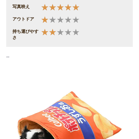
写真映え
アウトドア
持ち運びやす
さ
--