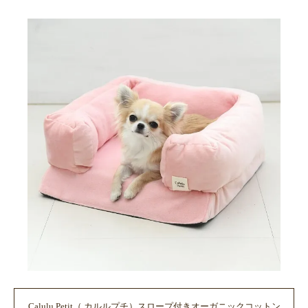
Calulu Petit（ カルルプチ）スロープ付きオーガニックコットン