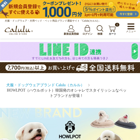
犬服・ドッグウェア・犬用ベッド・ペット用品ブランド通販サイト「Calulu(カルル)」
0
メニュー
新規会員登録
ログイン
検索
カート
犬服・ドッグウェアブランド Calulu（カルル）
HOWLPOT（ハウルポット）韓国発のオシャレでスタイリッシュなペッ
トブランドが登場！