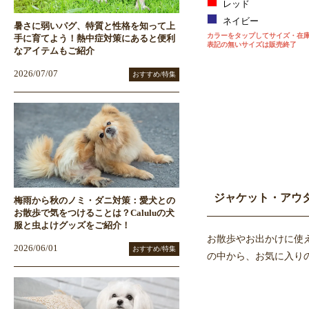
レッド
ネイビー
暑さに弱いパグ、特質と性格を知って上
カラーをタップしてサイズ・在
手に育てよう！熱中症対策にあると便利
表記の無いサイズは販売終了
なアイテムもご紹介
2026/07/07
おすすめ/特集
ジャケット・アウ
梅雨から秋のノミ・ダニ対策：愛犬との
お散歩で気をつけることは？Caluluの犬
服と虫よけグッズをご紹介！
お散歩やお出かけに使
2026/06/01
おすすめ/特集
の中から、お気に入り