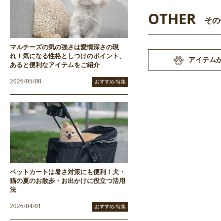
OTHER
その
マルチーズの気の強さは愛情深さの現
れ！気になる性格としつけのポイント、
アイテム
あると便利なアイテムをご紹介
2026/05/08
おすすめ/特集
ペットカートは暑さ対策にも便利！犬・
猫の夏のお散歩・お出かけに役立つ活用
法
2026/04/01
おすすめ/特集