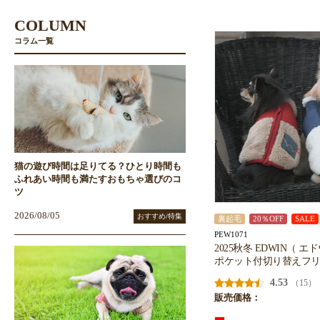
COLUMN
コラム一覧
猫の遊び時間は足りてる？ひとり時間も
ふれあい時間も満たすおもちゃ選びのコ
ツ
2026/08/05
おすすめ/特集
裏起毛
20％OFF
SALE
PEW1071
2025秋冬 EDWIN（ 
ポケット付切り替えフ
4.53
（15）
販売価格：