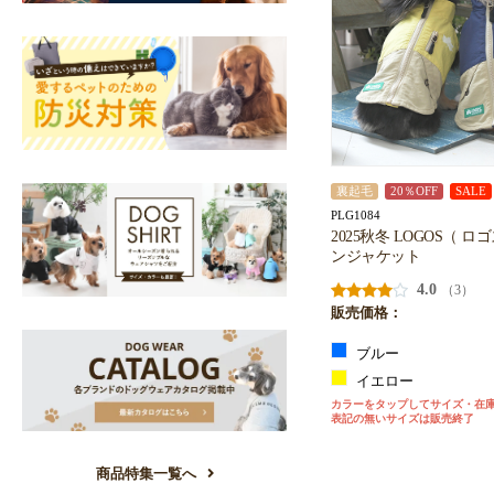
裏起毛
20％OFF
SALE
PLG1084
2025秋冬 LOGOS（ 
ンジャケット
4.0
（3）
販売価格：
ブルー
イエロー
カラーをタップしてサイズ・在
表記の無いサイズは販売終了
商品特集一覧へ