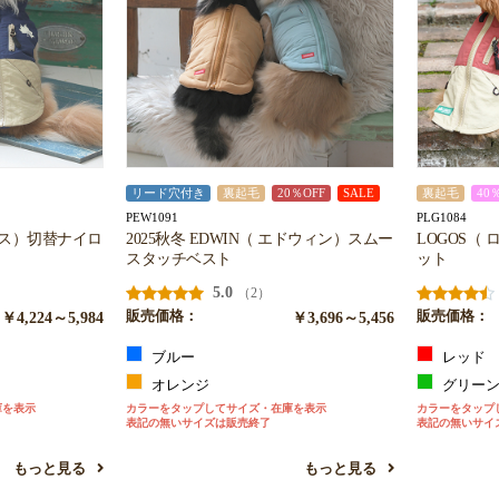
リード穴付き
裏起毛
20％OFF
SALE
裏起毛
40
PEW1091
PLG1084
お買い物を続ける
カートへ進む
ロゴス）切替ナイロ
2025秋冬 EDWIN（ エドウィン）スムー
LOGOS（
スタッチベスト
ット
5.0
（2）
￥4,224～5,984
販売価格：
￥3,696～5,456
販売価格：
ブルー
レッド
オレンジ
グリー
庫を表示
カラーをタップしてサイズ・在庫を表示
カラーをタップ
表記の無いサイズは販売終了
表記の無いサイ
もっと見る
もっと見る