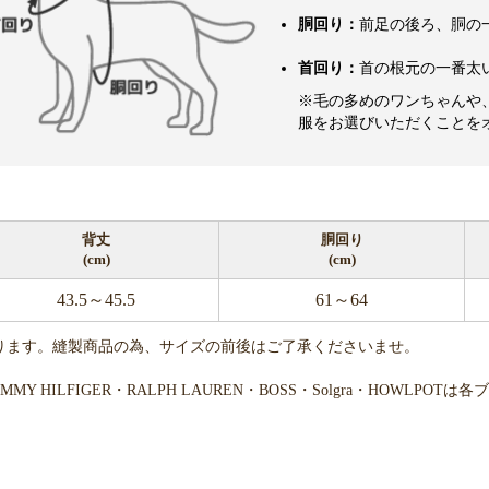
胴回り：
前足の後ろ、胴の
首回り：
首の根元の一番太
※毛の多めのワンちゃんや
服をお選びいただくことを
背丈
胴回り
(cm)
(cm)
43.5～45.5
61～64
ります。縫製商品の為、サイズの前後はご了承くださいませ。
・TOMMY HILFIGER・RALPH LAUREN・BOSS・Solgra・H