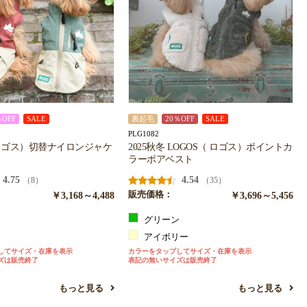
％OFF
SALE
裏起毛
20％OFF
SALE
PLG1082
 ロゴス）切替ナイロンジャケ
2025秋冬 LOGOS（ ロゴス）ポイントカ
ラーボアベスト
4.75
4.54
（8）
（35）
￥3,168～4,488
販売価格：
￥3,696～5,456
グリーン
ン
アイボリー
してサイズ・在庫を表示
カラーをタップしてサイズ・在庫を表示
ズは販売終了
表記の無いサイズは販売終了
もっと見る
もっと見る