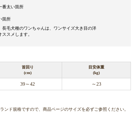
一番太い箇所
い箇所
、長毛犬種のワンちゃんは、ワンサイズ大き目の洋
オススメします。
首回り
目安体重
(cm)
(kg)
39～42
～23
OWLPOTは各ブランド規格ですので、商品ページのサイズを必ずご参照ください。