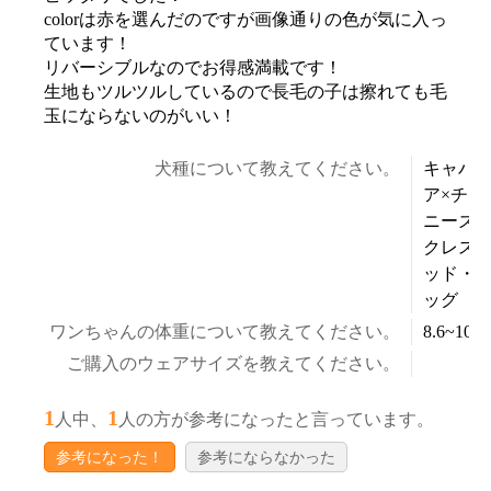
colorは赤を選んだのですが画像通りの色が気に入っ
ています！
リバーシブルなのでお得感満載です！
生地もツルツルしているので長毛の子は擦れても毛
玉にならないのがいい！
犬種について教えてください。
キャバ
お買い物を続ける
カートへ進む
ア×チャ
ニーズ
クレス
ッド・
ッグ
ワンちゃんの体重について教えてください。
8.6~10.5
ご購入のウェアサイズを教えてください。
1
1
人中、
人の方が参考になったと言っています。
参考になった！
参考にならなかった