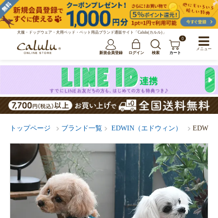
犬服・ドッグウェア・犬用ベッド・ペット用品ブランド通販サイト「Calulu(カルル)」
0
メニュー
新規会員登録
ログイン
検索
カート
トップページ
ブランド一覧
EDWIN（エドウィン）
EDWI