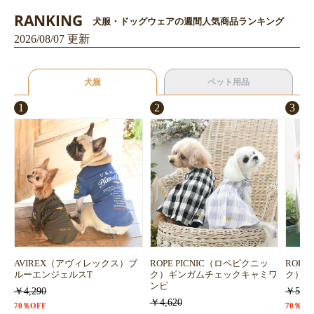
RANKING
犬服・ドッグウェアの週間人気商品ランキング
2026/08/07 更新
犬服
ペット用品
1
2
3
AVIREX（アヴィレックス）ブ
ROPE PICNIC（ロペピクニッ
ROPE
ルーエンジェルスT
ク）ギンガムチェックキャミワ
ク）浴
ンピ
￥4,290
￥5,72
￥4,620
70％OFF
70％OF