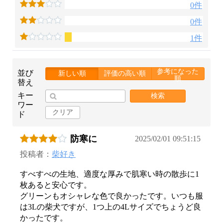
0件
0件
1件
参考になった
並び
新しい順
評価の高い順
順
替え
キー
検索
ワー
クリア
ド
防寒に
2025/02/01 09:51:15
投稿者：
柴好き
すべすべの生地、適度な厚みで肌寒い時の散歩に1
枚あると安心です。
グリーンもオシャレな色で良かったです。いつも服
は3Lの柴犬ですが、1つ上の4Lサイズでちょうど良
かったです。