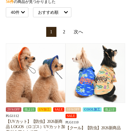
56件
の商品が見つかりました
1
2
次へ
20％OFF
虫よけ
UV加工
SALE
10％OFF
COOL加工
虫よけ
PLG1112
SALE
【UVカット】【防虫】2026新商
PLG1110
品 LOGOS（ロゴス）UVカット加
【クール】【防虫】2026新商品