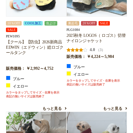
10％OFF
COOL加工
虫よけ
裏起毛
20％OFF
SALE
PLG1084
SALE
2025秋冬 LOGOS（ ロゴス）切替
PEW1095
ナイロンジャケット
【クール】【防虫】2026新商品
EDWIN（エドウィン）総ロゴク
4.0
（3）
ールタンク
￥4,224～5,984
販売価格：
ブルー
￥2,992～4,752
販売価格：
イエロー
ブルー
カラーをタップしてサイズ・在庫を表示
表記の無いサイズは販売終了
イエロー
カラーをタップしてサイズ・在庫を表示
表記の無いサイズは販売終了
もっと見る
もっと見る