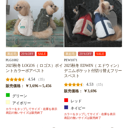
裏起毛
20％OFF
SALE
裏起毛
20％OFF
SALE
PLG1082
PEW1071
2025秋冬 LOGOS（ ロゴス）ポイ
2025秋冬 EDWIN（ エドウィン）
ントカラーボアベスト
デニムポケット付切り替えフリー
スベスト
4.54
（35）
4.53
（15）
￥3,696～5,456
販売価格：
￥3,696
販売価格：
グリーン
レッド
アイボリー
ネイビー
カラーをタップしてサイズ・在庫を表示
表記の無いサイズは販売終了
カラーをタップしてサイズ・在庫を表示
表記の無いサイズは販売終了