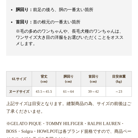
胴回り：
前足の後ろ、胴の一番太い箇所
首回り：
首の根元の一番太い箇所
※毛の多めのワンちゃんや、長毛犬種のワンちゃんは、
ワンサイズ大き目の洋服をお選びいただくことをオスス
メします。
背丈
胴回り
首回り
目安体重
6Lサイズ
(cm)
(cm)
(cm)
(kg)
ヌードサイズ
43.5～45.5
61～64
39～42
～23
上記サイズは目安となります。縫製商品の為、サイズの前後はご
了承くださいませ。
※GELATO PIQUE・TOMMY HILFIGER・RALPH LAUREN・
BOSS・Solgra・HOWLPOTは各ブランド規格ですので、商品ペー