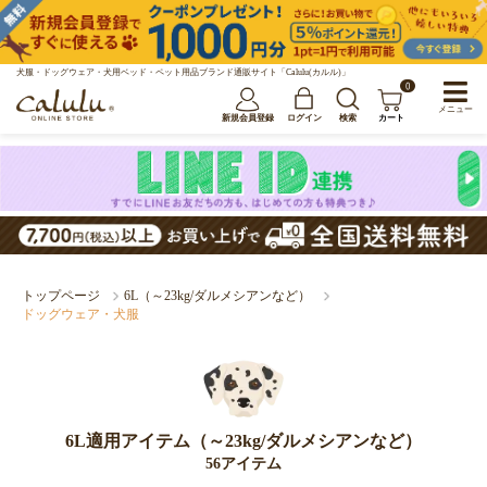
犬服・ドッグウェア・犬用ベッド・ペット用品ブランド通販サイト「Calulu(カルル)」
0
メニュー
新規会員登録
ログイン
検索
カート
トップページ
6L（～23kg/ダルメシアンなど）
ドッグウェア・犬服
6L適用アイテム（～23kg/ダルメシアンなど）
56アイテム