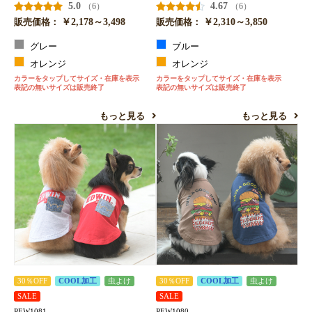
5.0
4.67
（6）
（6）
￥2,178～3,498
￥2,310～3,850
販売価格：
販売価格：
グレー
ブルー
オレンジ
オレンジ
カラーをタップしてサイズ・在庫を表示
カラーをタップしてサイズ・在庫を表示
表記の無いサイズは販売終了
表記の無いサイズは販売終了
もっと見る
もっと見る
30％OFF
COOL加工
虫よけ
30％OFF
COOL加工
虫よけ
SALE
SALE
PEW1081
PEW1080