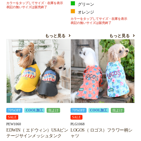
カラーをタップしてサイズ・在庫を表示
グリーン
表記の無いサイズは販売終了
オレンジ
カラーをタップしてサイズ・在庫を表示
表記の無いサイズは販売終了
もっと見る
もっと見る
70%OFF
COOL加工
虫よけ
70%OFF
COOL加工
虫よけ
SALE
SALE
PEW1060
PLG1068
EDWIN（ エドウィン）USAビン
LOGOS（ ロゴス）フラワー柄シ
テージサインメッシュタンク
ャツ