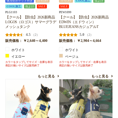
保冷剤ポケット付き
10％OFF
10％OFF
COOL加工
虫よけ
COOL加工
虫よけ
SALE
SALE
PLG1103
PEW1099
【クール】【防虫】2026新商品
【クール】【防虫】2026新商品
LOGOS（ロゴス）サマーグラデ
EDWIN（エドウィン）
メッシュタンク
BLUEJEANSカジュアルT
4.5
5.0
（2）
（2）
￥2,640～4,400
￥2,904～4,664
販売価格：
販売価格：
ホワイト
ホワイト
イエロー
ベージュ
カラーをタップしてサイズ・在庫を表示
カラーをタップしてサイズ・在庫を表示
表記の無いサイズは販売終了
表記の無いサイズは販売終了
もっと見る
もっと見る