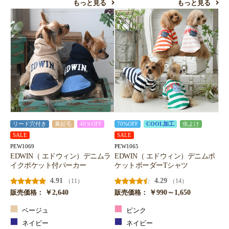
もっと見る
もっと見る
リード穴付き
裏起毛
40％OFF
70%OFF
COOL加工
虫よけ
SALE
SALE
PEW1069
PEW1065
EDWIN（ エドウィン）デニムラ
EDWIN（ エドウィン）デニムポ
イクポケット付パーカー
ケットボーダーTシャツ
4.91
4.29
（11）
（14）
￥2,640
￥990～1,650
販売価格：
販売価格：
ベージュ
ピンク
ネイビー
ネイビー