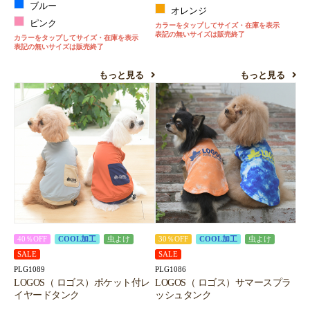
ブルー
オレンジ
ピンク
カラーをタップしてサイズ・在庫を表示
表記の無いサイズは販売終了
カラーをタップしてサイズ・在庫を表示
表記の無いサイズは販売終了
もっと見る
もっと見る
40％OFF
COOL加工
虫よけ
30％OFF
COOL加工
虫よけ
SALE
SALE
PLG1089
PLG1086
LOGOS（ ロゴス）ポケット付レ
LOGOS（ ロゴス）サマースプラ
イヤードタンク
ッシュタンク