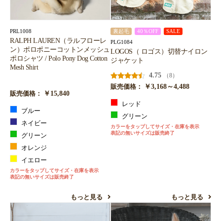
お買い物を続ける
カートへ進む
PRL1008
裏起毛
40％OFF
SALE
RALPH LAUREN（ラルフローレ
PLG1084
ン）ポロポニーコットンメッシュ
LOGOS（ ロゴス）切替ナイロン
ポロシャツ / Polo Pony Dog Cotton
ジャケット
Mesh Shirt
4.75
（8）
￥3,168～4,488
販売価格：
￥15,840
販売価格：
レッド
ブルー
グリーン
ネイビー
カラーをタップしてサイズ・在庫を表示
表記の無いサイズは販売終了
グリーン
オレンジ
イエロー
カラーをタップしてサイズ・在庫を表示
表記の無いサイズは販売終了
もっと見る
もっと見る