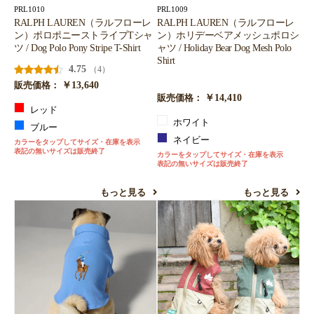
PRL1010
PRL1009
RALPH LAUREN（ラルフローレ
RALPH LAUREN（ラルフローレ
ン）ポロポニーストライプTシャ
ン）ホリデーベアメッシュポロシ
ツ / Dog Polo Pony Stripe T-Shirt
ャツ / Holiday Bear Dog Mesh Polo
Shirt
4.75
（4）
￥13,640
販売価格：
￥14,410
販売価格：
レッド
ホワイト
ブルー
ネイビー
カラーをタップしてサイズ・在庫を表示
表記の無いサイズは販売終了
カラーをタップしてサイズ・在庫を表示
表記の無いサイズは販売終了
もっと見る
もっと見る