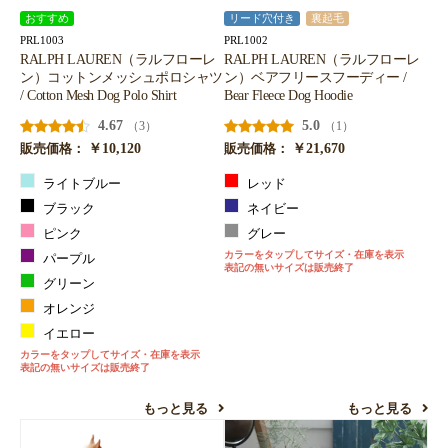
おすすめ
リード穴付き
裏起毛
PRL1003
PRL1002
RALPH LAUREN（ラルフローレ
RALPH LAUREN（ラルフローレ
ン）コットンメッシュポロシャツ
ン）ベアフリースフーディー /
/ Cotton Mesh Dog Polo Shirt
Bear Fleece Dog Hoodie
4.67
5.0
（3）
（1）
￥10,120
￥21,670
販売価格：
販売価格：
ライトブルー
レッド
ブラック
ネイビー
ピンク
グレー
カラーをタップしてサイズ・在庫を表示
パープル
表記の無いサイズは販売終了
グリーン
オレンジ
イエロー
カラーをタップしてサイズ・在庫を表示
表記の無いサイズは販売終了
もっと見る
もっと見る