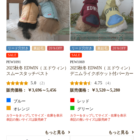
リード穴付き
裏起毛
20％OFF
リード穴付き
裏起毛
20％OFF
SALE
SALE
PEW1091
PEW1069
2025秋冬 EDWIN（ エドウィン）
2025秋冬 EDWIN（ エドウィン）
スムースタッチベスト
デニムライクポケット付パーカー
5.0
4.75
（2）
（4）
￥3,696～5,456
￥3,520～5,280
販売価格：
販売価格：
ブルー
レッド
オレンジ
グリーン
カラーをタップしてサイズ・在庫を表示
カラーをタップしてサイズ・在庫を表示
表記の無いサイズは販売終了
表記の無いサイズは販売終了
もっと見る
もっと見る