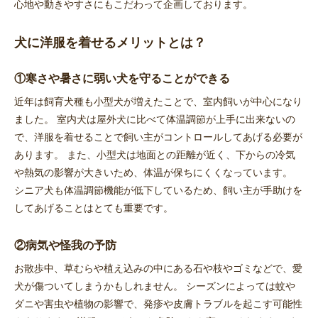
心地や動きやすさにもこだわって企画しております。
犬に洋服を着せるメリットとは？
①寒さや暑さに弱い犬を守ることができる
近年は飼育犬種も小型犬が増えたことで、室内飼いが中心になり
ました。 室内犬は屋外犬に比べて体温調節が上手に出来ないの
で、洋服を着せることで飼い主がコントロールしてあげる必要が
あります。 また、小型犬は地面との距離が近く、下からの冷気
や熱気の影響が大きいため、体温が保ちにくくなっています。
シニア犬も体温調節機能が低下しているため、飼い主が手助けを
してあげることはとても重要です。
②病気や怪我の予防
お散歩中、草むらや植え込みの中にある石や枝やゴミなどで、愛
犬が傷ついてしまうかもしれません。 シーズンによっては蚊や
ダニや害虫や植物の影響で、発疹や皮膚トラブルを起こす可能性