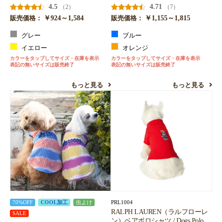
4.5
4.71
（2）
（7）
￥924～1,584
￥1,155～1,815
販売価格：
販売価格：
グレー
ブルー
イエロー
オレンジ
カラーをタップしてサイズ・在庫を表示
カラーをタップしてサイズ・在庫を表示
表記の無いサイズは販売終了
表記の無いサイズは販売終了
もっと見る
もっと見る
PRL1004
70%OFF
COOL加工
虫よけ
RALPH LAUREN（ラルフローレ
SALE
ン）ベアポロシャツ / Dogs Polo