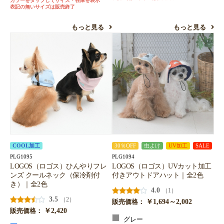
カラーをタップしてサイズ・在庫を表示
表記の無いサイズは販売終了
もっと見る
もっと見る
COOL加工
30％OFF
虫よけ
UV加工
SALE
PLG1095
PLG1094
LOGOS（ロゴス）ひんやりフレ
LOGOS（ロゴス）UVカット加工
ンズ クールネック（保冷剤付
付きアウトドアハット｜全2色
き）｜全2色
4.0
（1）
3.5
（2）
￥1,694～2,002
販売価格：
￥2,420
販売価格：
グレー