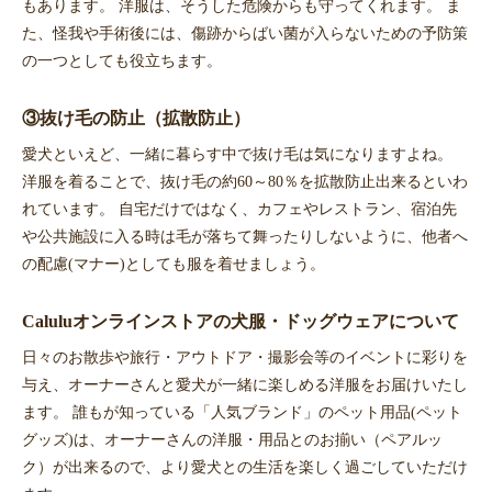
もあります。 洋服は、そうした危険からも守ってくれます。 ま
た、怪我や手術後には、傷跡からばい菌が入らないための予防策
の一つとしても役立ちます。
③抜け毛の防止（拡散防止）
愛犬といえど、一緒に暮らす中で抜け毛は気になりますよね。
洋服を着ることで、抜け毛の約60～80％を拡散防止出来るといわ
れています。 自宅だけではなく、カフェやレストラン、宿泊先
や公共施設に入る時は毛が落ちて舞ったりしないように、他者へ
の配慮(マナー)としても服を着せましょう。
Caluluオンラインストアの犬服・ドッグウェアについて
日々のお散歩や旅行・アウトドア・撮影会等のイベントに彩りを
与え、オーナーさんと愛犬が一緒に楽しめる洋服をお届けいたし
ます。 誰もが知っている「人気ブランド」のペット用品(ペット
グッズ)は、オーナーさんの洋服・用品とのお揃い（ペアルッ
ク）が出来るので、より愛犬との生活を楽しく過ごしていただけ