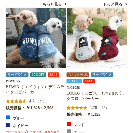
もっと見る
もっと見る
リード穴付き
60％OFF
SALE
もちのび生地
リード穴付き
PEW1055
70%OFF
SALE
EDWIN（ エドウィン）デニムラ
PLG1058
イクロゴパーカー
LOGOS（ ロゴス）もちのびボッ
クスロゴパーカー
4.7
（27）
￥1,628～2,508
4.78
（18）
販売価格：
￥1,155
販売価格：
ブルー
レッド
ネイビー
カラーをタップしてサイズ・在庫を表示
グレー