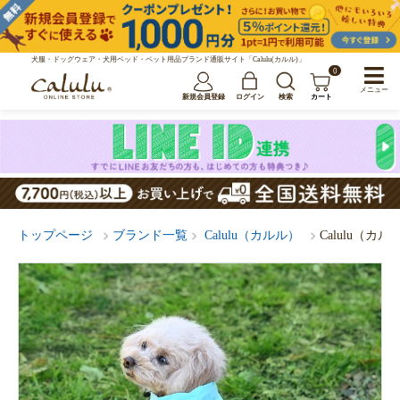
犬服・ドッグウェア・犬用ベッド・ペット用品ブランド通販サイト「Calulu(カルル)」
0
メニュー
新規会員登録
ログイン
検索
カート
トップページ
ブランド一覧
Calulu（カルル）
Calulu（