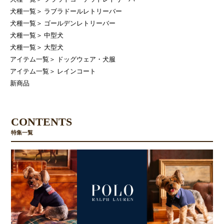
犬種一覧
＞
ラブラドールレトリーバー
犬種一覧
＞
ゴールデンレトリーバー
犬種一覧
＞
中型犬
犬種一覧
＞
大型犬
アイテム一覧
＞
ドッグウェア・犬服
アイテム一覧
＞
レインコート
新商品
CONTENTS
特集一覧