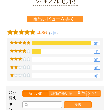
商品レビューを書く+
4.86
（
7件
）
6件
1件
0件
0件
0件
参考になった
並び
新しい順
評価の高い順
順
替え
キー
検索
ワー