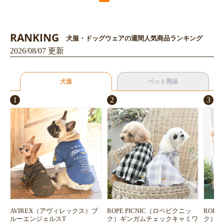
RANKING
犬服・ドッグウェアの週間人気商品ランキング
2026/08/07 更新
犬服
ペット用品
1
2
3
AVIREX（アヴィレックス）ブ
ROPE PICNIC（ロペピクニッ
ROPE
ルーエンジェルスT
ク）ギンガムチェックキャミワ
ク）浴