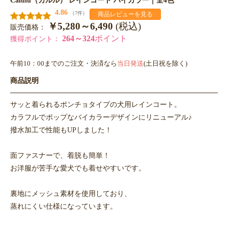
4.86
（7件）
商品レビューを見る
￥5,280～6,490
(税込)
販売価格：
264～324
ポイント
獲得ポイント：
午前10：00までのご注文・決済なら
当日発送
(土日祝を除く)
商品説明
サッと着られるポンチョタイプの犬用レインコート。
カラフルでポップなバイカラーデザインにリニューアル♪
撥水加工で性能もUPしました！
面ファスナーで、着脱も簡単！
お洋服が苦手な愛犬でも着せやすいです。
裏地にメッシュ素材を使用しており、
蒸れにくい仕様になっています。