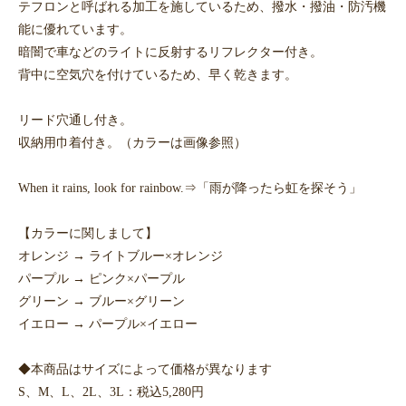
テフロンと呼ばれる加工を施しているため、撥水・撥油・防汚機
能に優れています。
暗闇で車などのライトに反射するリフレクター付き。
背中に空気穴を付けているため、早く乾きます。
リード穴通し付き。
収納用巾着付き。（カラーは画像参照）
When it rains, look for rainbow.⇒「雨が降ったら虹を探そう」
【カラーに関しまして】
オレンジ → ライトブルー×オレンジ
パープル → ピンク×パープル
グリーン → ブルー×グリーン
イエロー → パープル×イエロー
◆本商品はサイズによって価格が異なります
S、M、L、2L、3L：税込5,280円