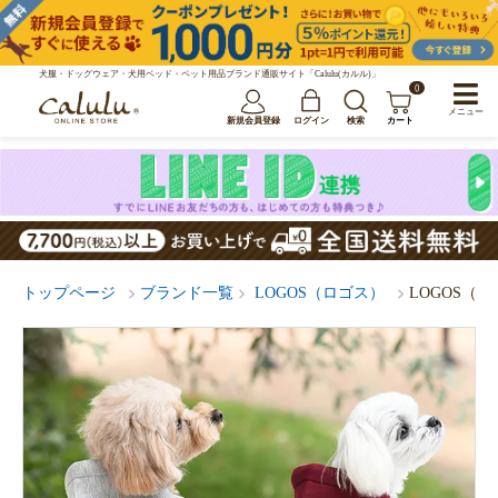
犬服・ドッグウェア・犬用ベッド・ペット用品ブランド通販サイト「Calulu(カルル)」
0
メニュー
新規会員登録
ログイン
検索
カート
トップページ
ブランド一覧
LOGOS（ロゴス）
LOGOS（