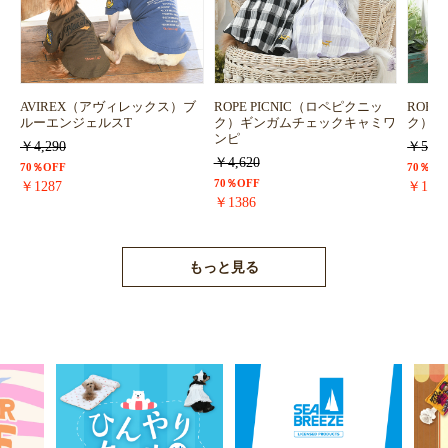
AVIREX（アヴィレックス）ブ
ROPE PICNIC（ロペピクニッ
ROPE
ルーエンジェルスT
ク）ギンガムチェックキャミワ
ク）浴
ンピ
￥4,290
￥5,72
￥4,620
70％OFF
70％OF
70％OFF
￥1287
￥171
￥1386
もっと見る