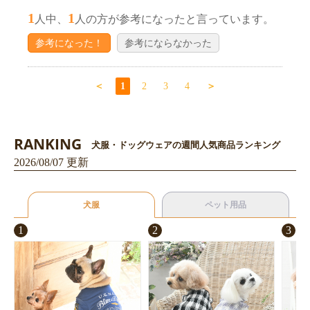
1
1
人中、
人の方が参考になったと言っています。
参考になった！
参考にならなかった
＜
1
2
3
4
＞
RANKING
犬服・ドッグウェアの週間人気商品ランキング
2026/08/07 更新
犬服
ペット用品
1
2
3