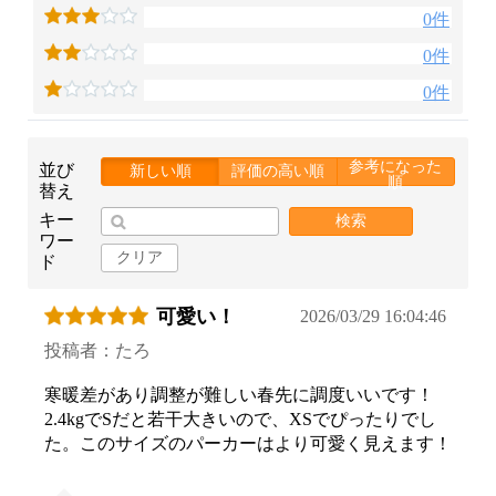
0件
0件
0件
参考になった
並び
新しい順
評価の高い順
順
替え
キー
検索
ワー
クリア
ド
可愛い！
2026/03/29 16:04:46
投稿者：たろ
寒暖差があり調整が難しい春先に調度いいです！
2.4kgでSだと若干大きいので、XSでぴったりでし
た。このサイズのパーカーはより可愛く見えます！