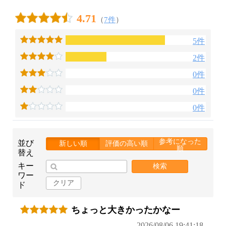
4.71
（
7件
）
5件
2件
0件
0件
0件
参考になった
並び
新しい順
評価の高い順
順
替え
キー
検索
ワー
クリア
ド
ちょっと大きかったかなー
2026/08/06 19:41:18