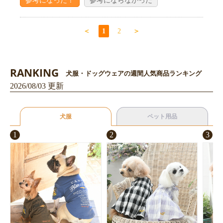
＜
1
2
＞
RANKING
犬服・ドッグウェアの週間人気商品ランキング
2026/08/03 更新
犬服
ペット用品
1
2
3