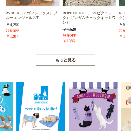
AVIREX（アヴィレックス）ブ
ROPE PICNIC（ロペピクニッ
ROPE
ルーエンジェルスT
ク）ギンガムチェックキャミワ
ク）浴
ンピ
￥4,290
￥5,72
￥4,620
70％OFF
70％OF
70％OFF
￥1287
￥171
￥1386
もっと見る