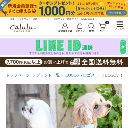
犬服・ドッグウェア・犬用ベッド・ペット用品ブランド通販サイト「Calulu(カルル)」
0
メニュー
新規会員登録
ログイン
検索
カート
トップページ
ブランド一覧
LOGOS（ロゴス）
LOGOS（