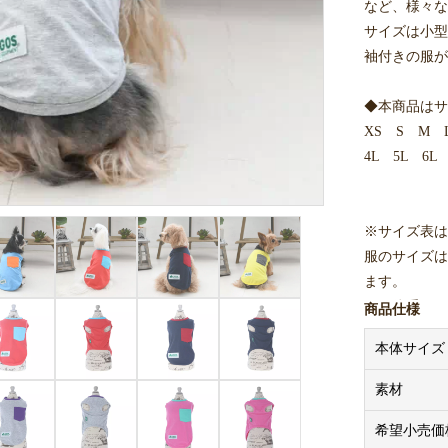
など、様々な
サイズは小型
袖付きの服が
◆本商品はサ
XS S M 
4L 5L 6L
※サイズ表は
服のサイズは
ます。
また体重は目
商品仕様
本体サイズ
※着用写真は
素材
希望小売価