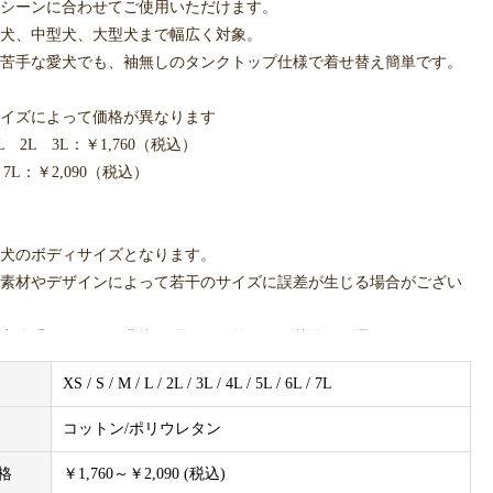
シーンに合わせてご使用いただけます。
犬、中型犬、大型犬まで幅広く対象。
苦手な愛犬でも、袖無しのタンクトップ仕様で着せ替え簡単です。
イズによって価格が異なります
L 2L 3L：￥1,760（税込）
 7L：￥2,090（税込）
犬のボディサイズとなります。
素材やデザインによって若干のサイズに誤差が生じる場合がござい
安体重ですので、背丈・胴回り・首回りを基準にお選びください。
XS / S / M / L / 2L / 3L / 4L / 5L / 6L / 7L
実際の色合いと異なる場合がございます。
コットン/ポリウレタン
格
￥1,760～￥2,090 (税込)