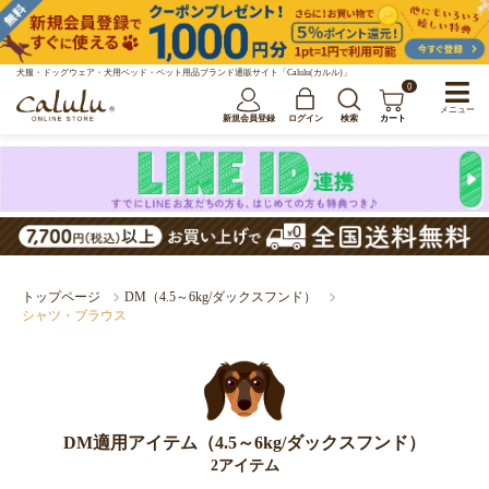
犬服・ドッグウェア・犬用ベッド・ペット用品ブランド通販サイト「Calulu(カルル)」
0
メニュー
新規会員登録
ログイン
検索
カート
トップページ
DM（4.5～6kg/ダックスフンド）
シャツ・ブラウス
DM適用アイテム（4.5～6kg/ダックスフンド）
2アイテム