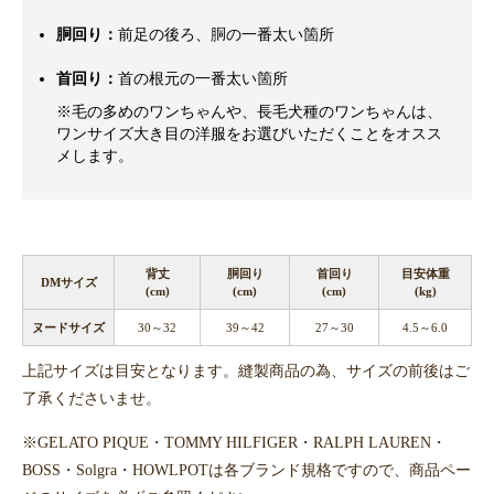
胴回り：
前足の後ろ、胴の一番太い箇所
首回り：
首の根元の一番太い箇所
※毛の多めのワンちゃんや、長毛犬種のワンちゃんは、
ワンサイズ大き目の洋服をお選びいただくことをオスス
メします。
背丈
胴回り
首回り
目安体重
DMサイズ
(cm)
(cm)
(cm)
(kg)
ヌードサイズ
30～32
39～42
27～30
4.5～6.0
上記サイズは目安となります。縫製商品の為、サイズの前後はご
了承くださいませ。
※GELATO PIQUE・TOMMY HILFIGER・RALPH LAUREN・
BOSS・Solgra・HOWLPOTは各ブランド規格ですので、商品ペー