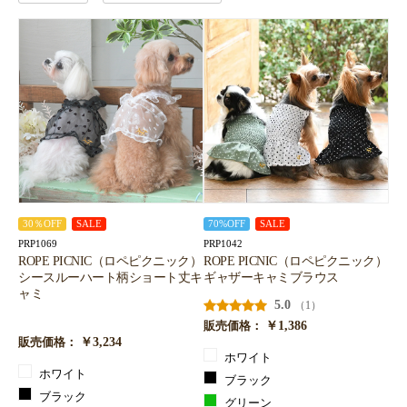
30％OFF
SALE
70%OFF
SALE
PRP1069
PRP1042
ROPE PICNIC（ロペピクニック）
ROPE PICNIC（ロペピクニック）
シースルーハート柄ショート丈キ
ギャザーキャミブラウス
ャミ
5.0
（1）
￥1,386
販売価格：
￥3,234
販売価格：
ホワイト
ホワイト
ブラック
ブラック
グリーン