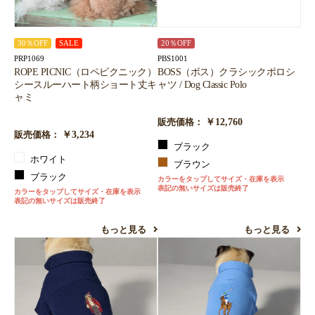
30％OFF
SALE
20％OFF
PRP1069
PBS1001
ROPE PICNIC（ロペピクニック）
BOSS（ボス）クラシックポロシ
シースルーハート柄ショート丈キ
ャツ / Dog Classic Polo
ャミ
￥12,760
販売価格：
￥3,234
販売価格：
ブラック
ホワイト
ブラウン
ブラック
カラーをタップしてサイズ・在庫を表示
表記の無いサイズは販売終了
カラーをタップしてサイズ・在庫を表示
表記の無いサイズは販売終了
もっと見る
もっと見る