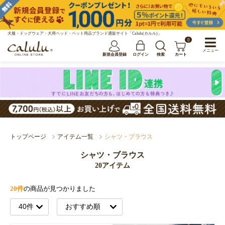
犬服・ドッグウェア・犬用ベッド・ペット用品ブランド通販サイト「Calulu(カルル)」
0
メニュー
新規会員登録
ログイン
検索
カート
トップページ
アイテム一覧
シャツ・ブラウス
シャツ・ブラウス
20アイテム
20件
の商品が見つかりました