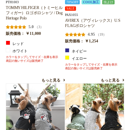
PTH1003
70%OFF
COOL加工
虫よけ
TOMMY HILFIGER（トミーヒル
SALE
フィガー）ロゴポロシャツ / Dog
PAX1055
Heritage Polo
AVIREX（アヴィレックス）U.S
FLAGポロシャツ
5.0
（3）
￥11,000
販売価格：
4.95
（19）
￥1,254
販売価格：
レッド
ホワイト
ネイビー
カラーをタップしてサイズ・在庫を表示
イエロー
表記の無いサイズは販売終了
カラーをタップしてサイズ・在庫を表示
表記の無いサイズは販売終了
もっと見る
もっと見る