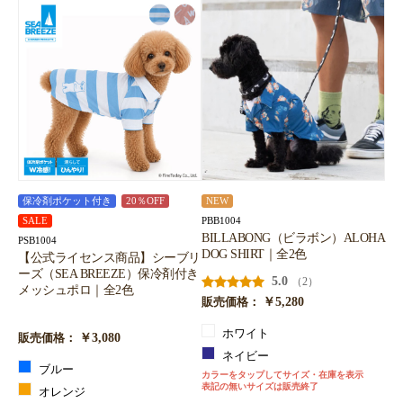
保冷剤ポケット付き
20％OFF
NEW
PBB1004
SALE
BILLABONG（ビラボン）ALOHA
PSB1004
DOG SHIRT｜全2色
【公式ライセンス商品】シーブリ
ーズ（SEA BREEZE）保冷剤付き
5.0
（2）
メッシュポロ｜全2色
￥5,280
販売価格：
ホワイト
￥3,080
販売価格：
ネイビー
ブルー
カラーをタップしてサイズ・在庫を表示
表記の無いサイズは販売終了
オレンジ