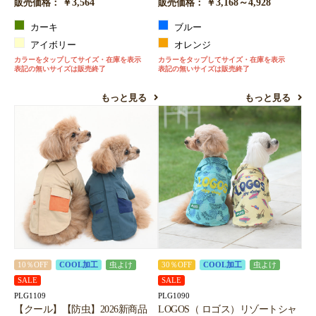
￥3,564
￥3,168～4,928
販売価格：
販売価格：
カーキ
ブルー
アイボリー
オレンジ
カラーをタップしてサイズ・在庫を表示
カラーをタップしてサイズ・在庫を表示
表記の無いサイズは販売終了
表記の無いサイズは販売終了
もっと見る
もっと見る
10％OFF
COOL加工
虫よけ
30％OFF
COOL加工
虫よけ
SALE
SALE
PLG1109
PLG1090
【クール】【防虫】2026新商品
LOGOS（ ロゴス）リゾートシャ