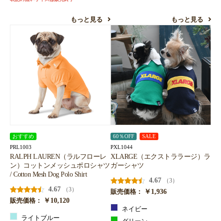
もっと見る
もっと見る
おすすめ
60％OFF
SALE
PRL1003
PXL1044
RALPH LAUREN（ラルフローレ
XLARGE（エクストララージ）ラ
ン）コットンメッシュポロシャツ
ガーシャツ
/ Cotton Mesh Dog Polo Shirt
4.67
（3）
4.67
（3）
￥1,936
販売価格：
￥10,120
販売価格：
ネイビー
ライトブルー