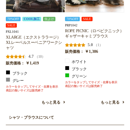
70%OFF
COOL加工
虫よけ
70%OFF
SALE
PRP1042
SALE
ROPE PICNIC（ロペピクニック）
PXL1041
ギャザーキャミブラウス
XLARGE（エクストララージ）
XLレーベルスーベニアワークシ
5.0
（1）
ャツ
￥1,386
販売価格：
4.7
（10）
ホワイト
￥1,419
販売価格：
ブラック
ブラック
グリーン
グレー
カラーをタップしてサイズ・在庫を表示
表記の無いサイズは販売終了
カラーをタップしてサイズ・在庫を表示
表記の無いサイズは販売終了
もっと見る
もっと見る
シャツ・ブラウスについて