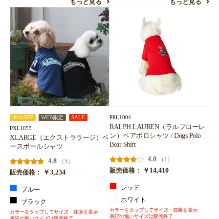
もっと見る
もっと見る
PRL1004
30％OFF
WEB限定
SALE
RALPH LAUREN（ラルフローレ
PXL1055
ン）ベアポロシャツ / Dogs Polo
XLARGE（エクストララージ）ベ
Bear Shirt
ースボールシャツ
4.0
（1）
4.8
（5）
￥14,410
販売価格：
￥3,234
販売価格：
レッド
ブルー
ホワイト
ブラック
カラーをタップしてサイズ・在庫を表示
カラーをタップしてサイズ・在庫を表示
表記の無いサイズは販売終了
表記の無いサイズは販売終了