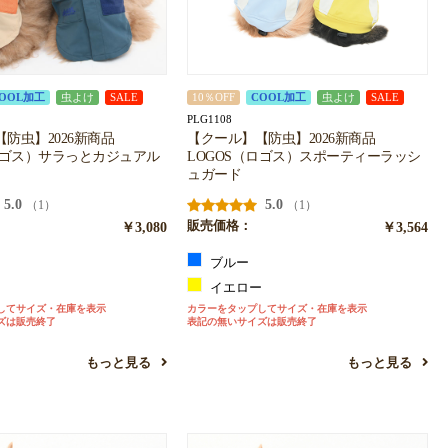
OOL加工
虫よけ
SALE
10％OFF
COOL加工
虫よけ
SALE
PLG1108
防虫】2026新商品
【クール】【防虫】2026新商品
ロゴス）サラっとカジュアル
LOGOS（ロゴス）スポーティーラッシ
ュガード
5.0
5.0
（1）
（1）
￥3,080
販売価格：
￥3,564
ュ
ブルー
ン
イエロー
してサイズ・在庫を表示
カラーをタップしてサイズ・在庫を表示
ズは販売終了
表記の無いサイズは販売終了
もっと見る
もっと見る