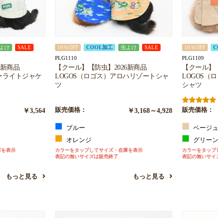
お買い物を続ける
カートへ進む
よけ
SALE
10％OFF
COOL加工
虫よけ
SALE
10％OFF
C
PLG1110
PLG1109
6新商品
【クール】【防虫】2026新商品
【クール】【
ーライトジャケ
LOGOS（ロゴス）アロハリゾートシャ
LOGOS（
ツ
シャツ
￥3,564
販売価格：
￥3,168～4,928
販売価格：
ブルー
ベージ
オレンジ
グリー
庫を表示
カラーをタップしてサイズ・在庫を表示
カラーをタップ
表記の無いサイズは販売終了
表記の無いサイ
もっと見る
もっと見る