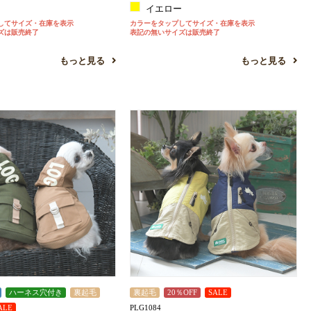
ク
イエロー
してサイズ・在庫を表示
カラーをタップしてサイズ・在庫を表示
ズは販売終了
表記の無いサイズは販売終了
もっと見る
もっと見る
ハーネス穴付き
裏起毛
裏起毛
20％OFF
SALE
PLG1084
ALE