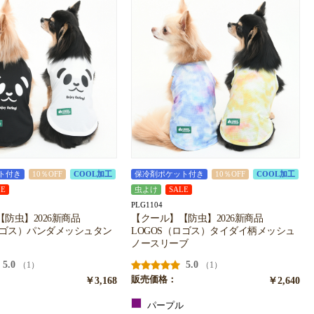
ト付き
10％OFF
COOL加工
保冷剤ポケット付き
10％OFF
COOL加工
LE
虫よけ
SALE
PLG1104
防虫】2026新商品
【クール】【防虫】2026新商品
ロゴス）パンダメッシュタン
LOGOS（ロゴス）タイダイ柄メッシュ
ノースリーブ
5.0
5.0
（1）
（1）
￥3,168
販売価格：
￥2,640
ト
パープル