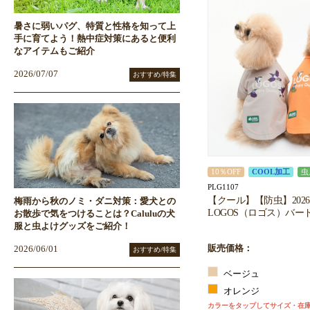
暑さに弱いパグ、特質と性格を知って上
手に育てよう！熱中症対策にあると便利
なアイテムもご紹介
2026/07/07
おすすめ/特集
10％OFF
COOL加工
虫
PLG1107
【クール】【防虫】202
梅雨から秋のノミ・ダニ対策：愛犬との
LOGOS（ロゴス）バー
お散歩で気をつけることは？Caluluの犬
服と虫よけグッズをご紹介！
販売価格：
2026/06/01
おすすめ/特集
ベージュ
オレンジ
カラーをタップしてサイズ・在