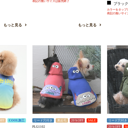
表記の無いサイズは販売終了
ブラッ
カラーをタップ
表記の無いサイ
もっと見る
もっと見る
OFF
COOL加工
リード穴付き
裏起毛
20％OFF
SALE
リード穴付き
PLG1102
20％OFF
S