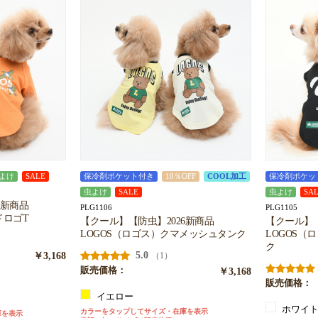
よけ
SALE
保冷剤ポケット付き
10％OFF
COOL加工
保冷剤ポケッ
虫よけ
SALE
虫よけ
SA
6新商品
PLG1106
PLG1105
ドロゴT
【クール】【防虫】2026新商品
【クール】【
LOGOS（ロゴス）クマメッシュタンク
LOGOS（
ク
￥3,168
5.0
（1）
販売価格：
￥3,168
販売価格：
イエロー
ホワイ
カラーをタップしてサイズ・在庫を表示
庫を表示