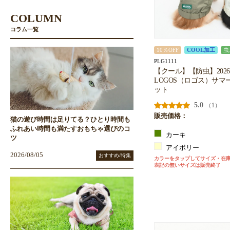
COLUMN
コラム一覧
10％OFF
COOL加工
虫
PLG1111
【クール】【防虫】202
LOGOS（ロゴス）サマ
ット
5.0
（1）
販売価格：
猫の遊び時間は足りてる？ひとり時間も
ふれあい時間も満たすおもちゃ選びのコ
カーキ
ツ
アイボリー
2026/08/05
おすすめ/特集
カラーをタップしてサイズ・在
表記の無いサイズは販売終了