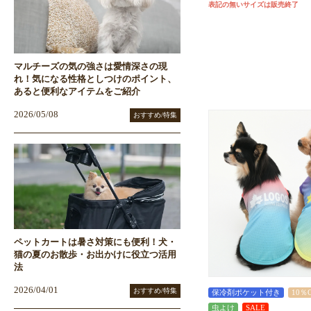
表記の無いサイズは販売終了
マルチーズの気の強さは愛情深さの現
れ！気になる性格としつけのポイント、
あると便利なアイテムをご紹介
2026/05/08
おすすめ/特集
ペットカートは暑さ対策にも便利！犬・
猫の夏のお散歩・お出かけに役立つ活用
法
2026/04/01
おすすめ/特集
保冷剤ポケット付き
10％
虫よけ
SALE