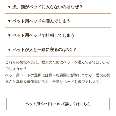
ます。
子犬のうちは、縁が浅いか、縁のない出入りしやすいタイプのベ
▼ 犬、猫がベッドに入らないのはなぜ？
ペットの大きさや季節、好みに合わせて選びましょう。
ッドを選びましょう。
ベッドはペットの体に直接触れるので、洗濯できるものが望まし
年を取ると活動量が低下し、ベッドで過ごす時間が増えるので、
まずは、ベッドが自分専用の安心できる場所であることを認識し
いです。丸洗いできなくても、カバーやクッション部分は外して
▼ ペット用ベッドを噛んでしまう
ベッド選びは若いころより重要になります。
てもらうため、お気に入りのおもちゃや飼い主の匂いの付いたも
洗えるものを選びましょう。
寝返りも打たず同じ姿勢でいると床ずれができやすくなります。
のを新しいベッドに置いて、徐々に慣れさせていきます。
ベッドに限らず、カーテンや枕など布類を飲み込んでしまい動物
クッション性や通気性、粗相した時のための洗いやすさに気をつ
▼ ペット用ベッドで粗相してしまう
ベッドの形や置き場所には犬の性格や好みもあるので、どうして
病院を受診するペットは多いです。
けましょう。
も入らない場合は変えてみるのもよいでしょう。
ベッドを噛んでいるのを見かけたら、まずは噛まないようにしつ
まずは、トイレトレーニングをし、排泄の場所を教えましょう。
▼ ペットが人と一緒に寝るのはNG？
けましょう。
猫は汚れたトイレを使いたがらないので、トイレはいつも清潔に
他には、素材を破れにくい生地のものに変える、散歩などでたく
保ちましょう。
ペットと飼い主は別で睡眠を取るのをおすすめします。
これらの情報を元に、愛犬のためにベッドを選んでみてはいかが
さん体を動かしてストレスを発散させるといった方法を試してみ
子犬、子猫やシニア期のペットは、ベッドやマットを洗える素材
いつも一緒にいるとペットが飼い主に依存し、姿が見えないと吠
でしょうか？
ましょう。
にするのがベストですが、頻繁な場合はペット用シーツを下に敷
え続けるなどの問題行動を起こすこともあります。また衛生面に
ペット用ベッドの選択には様々な要因が影響しますが、愛犬の快
いて、その上にバスタオルなど洗いやすい布を置いて対応しまし
も不安があります。
適さと幸福を最優先に考え、最適なベッドを選びましょう。
ょう。
どうしてもペットが自分だけで寝られないなら、まずは寝室にペ
ット用ベッドをおいて、同じ部屋で別に寝るところから練習しま
しょう。
ペット用ベッドについて詳しくはこちら