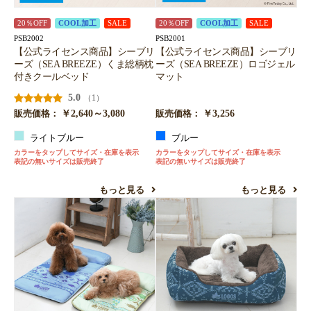
20％OFF
COOL加工
SALE
20％OFF
COOL加工
SALE
PSB2002
PSB2001
【公式ライセンス商品】シーブリ
【公式ライセンス商品】シーブリ
ーズ（SEA BREEZE）くま総柄枕
ーズ（SEA BREEZE）ロゴジェル
付きクールベッド
マット
5.0
（1）
￥2,640～3,080
￥3,256
販売価格：
販売価格：
ライトブルー
ブルー
カラーをタップしてサイズ・在庫を表示
カラーをタップしてサイズ・在庫を表示
表記の無いサイズは販売終了
表記の無いサイズは販売終了
もっと見る
もっと見る