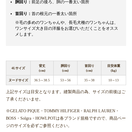
胴回り：
前足の後ろ、胴の一番太い箇所
首回り：
首の根元の一番太い箇所
※毛の多めのワンちゃんや、長毛犬種のワンちゃんは、
ワンサイズ大き目の洋服をお選びいただくことをオスス
メします。
背丈
胴回り
首回り
目安体重
4Lサイズ
(cm)
(cm)
(cm)
(kg)
ヌードサイズ
36.5～38.5
53～56
35～38
10～13
上記サイズは目安となります。縫製商品の為、サイズの前後はご
了承くださいませ。
※GELATO PIQUE・TOMMY HILFIGER・RALPH LAUREN・
BOSS・Solgra・HOWLPOTは各ブランド規格ですので、商品ペー
ジのサイズを必ずご参照ください。