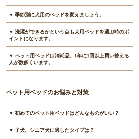
ペット用ベッドの選択には、使い勝手、機能性、デザインなど多
▼ 季節別に犬用のベッドを変えましょう。
くの要素があります。
品質や素材、使用して心地よい形状やデザインを選び、愛犬に合
ペット用ベッドを選ぶ際は季節を考慮しましょう。 犬は寒い季
▼ 洗濯ができるかという点も犬用ベッドを選ぶ時のポ
ったベッドを見つけましょう。
節には丸まって寝ることが多いので、包み込むような形状を選ぶ
イントになります。
と良いでしょう。 保温性の高い素材や、ふかふかした素材を使
用したベッドもお勧めです。
ペット用ベッドは汚れや臭いが蓄積しやすいため、洗濯可能なベ
▼ ペット用ベッドは消耗品、1年に1回以上買い替える
逆に暑い季節には、犬は床など冷たい場所で体をのばして寝るこ
ッドを選ぶことをお勧めします。
人が数多くいます。
とが多いです。
取り外し可能なカバー付きや、洗濯機で洗える素材を使用したベ
そのため、冷感素材を使用したものや通気性の良いベッド、フラ
ッドがお手入れに便利です。
ペット用ベッドは時間とともに摩耗し、クッション性や快適さが
ットタイプのベッドがお勧めです。
低下することがあります。
季節によってベッドを使い分け、愛犬の快適さを確保しましょ
また、噛んでボロボロになったり、犬の習性で寝床を整えるため
ペット用ベッドのお悩みと対策
う。
に前足で掘る動作をするのですが、これにより爪で傷ついていき
ます。
ペットの健康と幸福を考え、必要に応じて定期的にベッドを買い
▼ 初めてのペット用ベッドはどんなものがいい？
替えることをお勧めします。
ベッドは一生涯同じものを使い続ける必要はありません。長く使
▼ 子犬、シニア犬に適したタイプは？
うことで汚れたり、マットもへたって体を支えられなくなってき