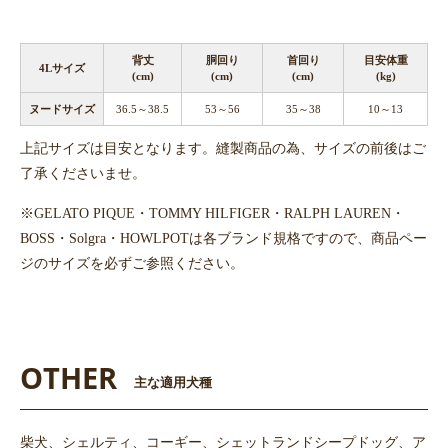
背丈
胴回り
首回り
目安体重
4Lサイズ
(cm)
(cm)
(cm)
(kg)
ヌードサイズ
36.5～38.5
53～56
35～38
10～13
上記サイズは目安となります。縫製商品の為、サイズの前後はご
了承くださいませ。
※GELATO PIQUE・TOMMY HILFIGER・RALPH LAUREN・
BOSS・Solgra・HOWLPOTは各ブランド規格ですので、商品ペー
ジのサイズを必ずご参照ください。
OTHER
主な適用犬種
柴犬、シェルティ、コーギー、シェットランドシープドッグ、ア