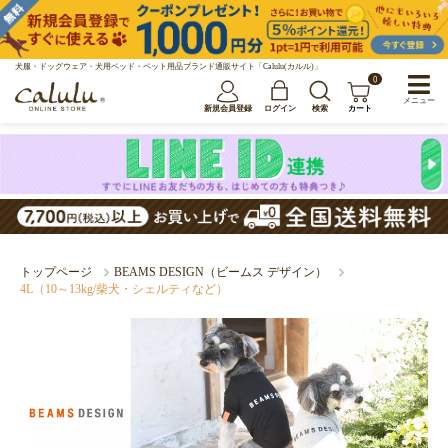
犬服・ドッグウェア・犬用ベッド・ペット用品ブランド通販サイト「Calulu(カルル)」
0
メニュー
新規会員登録
ログイン
検索
カート
トップページ
BEAMS DESIGN（ビームス デザイン）
4L（10～13kg/柴犬・シェルティなど）