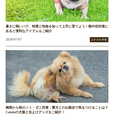
暑さに弱いパグ、特質と性格を知って上手に育てよう！熱中症対策に
あると便利なアイテムもご紹介
2026/07/07
おすすめ/特集
梅雨から秋のノミ・ダニ対策：愛犬とのお散歩で気をつけることは？
Caluluの犬服と虫よけグッズをご紹介！