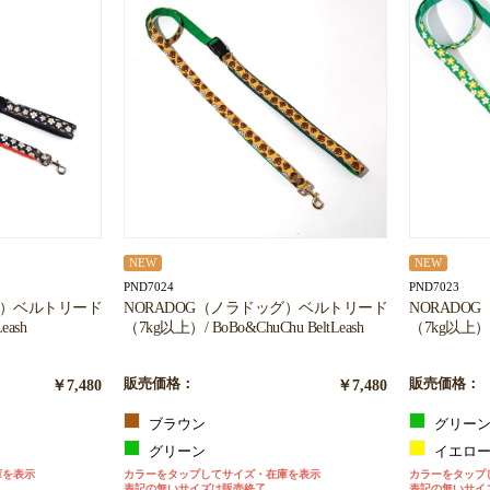
NEW
NEW
PND7024
PND7023
グ）ベルトリード
NORADOG（ノラドッグ）ベルトリード
NORADO
eash
（7kg以上）/ BoBo&ChuChu BeltLeash
（7kg以上） / P
￥7,480
販売価格：
￥7,480
販売価格：
ブラウン
グリー
グリーン
イエロ
庫を表示
カラーをタップしてサイズ・在庫を表示
カラーをタップ
表記の無いサイズは販売終了
表記の無いサイ