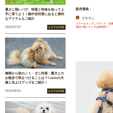
販売価格：
暑さに弱いパグ、特質と性格を知って上
手に育てよう！熱中症対策にあると便利
ブラウン
なアイテムもご紹介
カラーをタップしてサイズ・在
2026/07/07
表記の無いサイズは販売終了
おすすめ/特集
梅雨から秋のノミ・ダニ対策：愛犬との
お散歩で気をつけることは？Caluluの犬
服と虫よけグッズをご紹介！
2026/06/01
おすすめ/特集