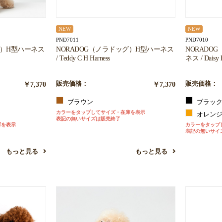
NEW
NEW
PND7011
PND7010
グ）H型ハーネス
NORADOG（ノラドッグ）H型ハーネス
NORADO
/ Teddy C H Harness
ネス / Daisy E
￥7,370
販売価格：
￥7,370
販売価格：
ブラウン
ブラッ
カラーをタップしてサイズ・在庫を表示
オレン
表記の無いサイズは販売終了
庫を表示
カラーをタップ
表記の無いサイ
もっと見る
もっと見る