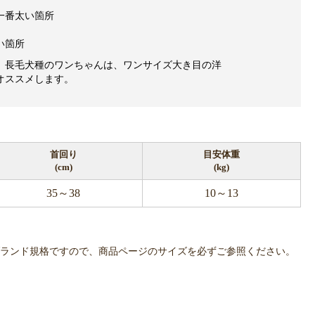
一番太い箇所
い箇所
、長毛犬種のワンちゃんは、ワンサイズ大き目の洋
オススメします。
首回り
目安体重
(cm)
(kg)
35～38
10～13
OWLPOTは各ブランド規格ですので、商品ページのサイズを必ずご参照ください。