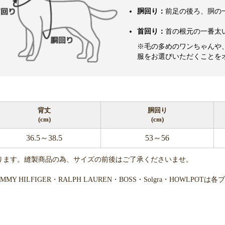
胴回り：
前足の後ろ、胴の
首回り：
首の根元の一番太
※毛の多めのワンちゃんや
服をお選びいただくことを
背丈
胴回り
(cm)
(cm)
36.5～38.5
53～56
ります。縫製商品の為、サイズの前後はご了承くださいませ。
・TOMMY HILFIGER・RALPH LAUREN・BOSS・Solgra・H