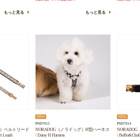
お買い物を続ける
カートへ進む
もっと見る
もっと見る
NEW
NEW
PND7015
PND7014
グ）ベルトリード
NORADOG（ノラドッグ）H型ハーネス
NORADO
 Leash
/ Daisy H Harness
/ BoBo&ChuC