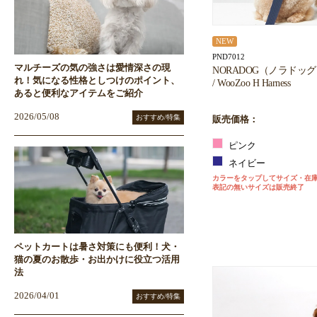
NEW
PND7012
マルチーズの気の強さは愛情深さの現
NORADOG（ノラドッ
れ！気になる性格としつけのポイント、
/ WooZoo H Harness
あると便利なアイテムをご紹介
2026/05/08
おすすめ/特集
販売価格：
ピンク
ネイビー
カラーをタップしてサイズ・在
表記の無いサイズは販売終了
ペットカートは暑さ対策にも便利！犬・
猫の夏のお散歩・お出かけに役立つ活用
法
2026/04/01
おすすめ/特集