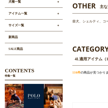
犬種一覧
OTHER
主な
アイテム一覧
柴犬、シェルティ、コー
サイズ一覧
新商品
CATEGOR
SALE商品
4L適用アイテム（
CONTENTS
116件
の商品が見つかり
特集一覧