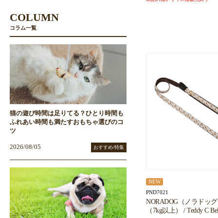
COLUMN
コラム一覧
猫の遊び時間は足りてる？ひとり時間も
ふれあい時間も満たすおもちゃ選びのコ
ツ
2026/08/05
おすすめ/特集
NEW
PND7021
NORADOG（ノラドッ
（7kg以上） / Teddy C Belt