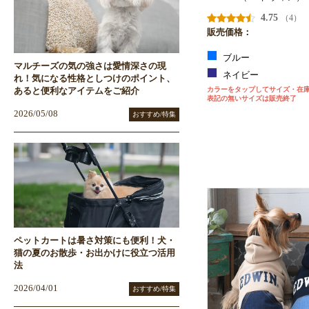
4.75
（4）
販売価格：
ブルー
マルチーズの気の強さは愛情深さの現
ネイビー
れ！気になる性格としつけのポイント、
カラーをタップしてサイズ・在
あると便利なアイテムをご紹介
表記の無いサイズは販売終了
2026/05/08
おすすめ/特集
ペットカートは暑さ対策にも便利！犬・
猫の夏のお散歩・お出かけに役立つ活用
法
2026/04/01
おすすめ/特集