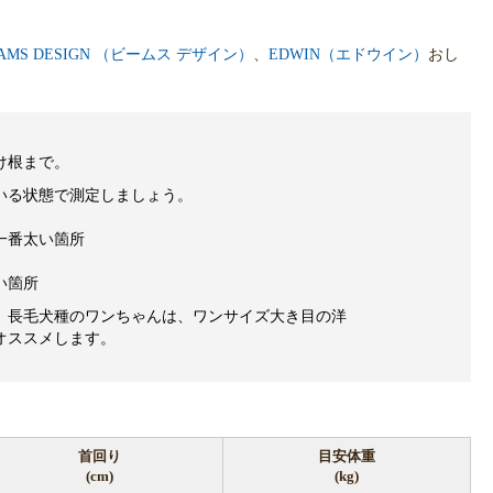
AMS DESIGN （ビームス デザイン）
、
EDWIN（エドウイン）
おし
け根まで。
いる状態で測定しましょう。
一番太い箇所
い箇所
、長毛犬種のワンちゃんは、ワンサイズ大き目の洋
オススメします。
首回り
目安体重
(cm)
(kg)