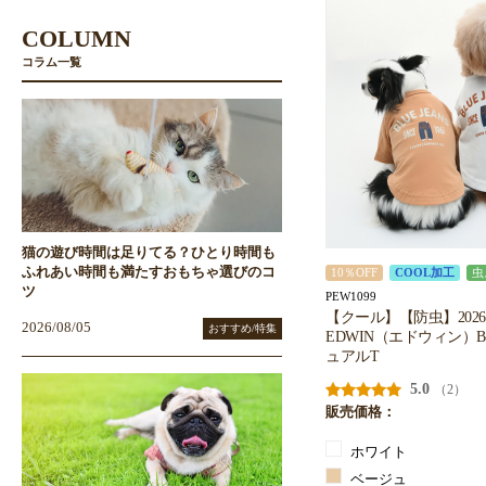
COLUMN
コラム一覧
猫の遊び時間は足りてる？ひとり時間も
ふれあい時間も満たすおもちゃ選びのコ
10％OFF
COOL加工
虫
ツ
PEW1099
【クール】【防虫】202
2026/08/05
おすすめ/特集
EDWIN（エドウィン）BL
ュアルT
5.0
（2）
販売価格：
ホワイト
ベージュ