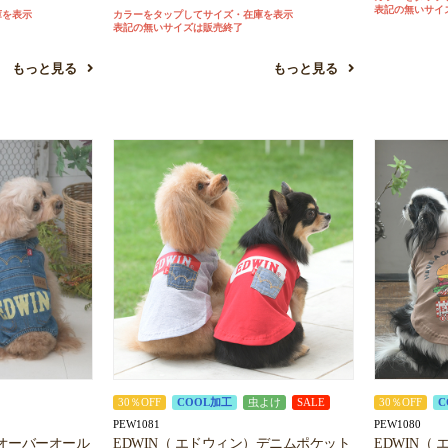
表記の無いサイ
庫を表示
カラーをタップしてサイズ・在庫を表示
表記の無いサイズは販売終了
もっと見る
もっと見る
30％OFF
COOL加工
虫よけ
SALE
30％OFF
C
PEW1081
PEW1080
）オーバーオール
EDWIN（ エドウィン）デニムポケット
EDWIN（