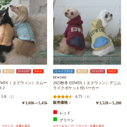
裏起毛
20％OFF
SALE
リード穴付き
裏起毛
20％OFF
SALE
PEW1069
EDWIN（ エドウィン）スムー
2025秋冬 EDWIN（ エドウィン）デニム
スト
ライクポケット付パーカー
5.0
4.75
（2）
（4）
￥3,696～5,456
販売価格：
￥3,520～5,280
レッド
ジ
グリーン
してサイズ・在庫を表示
カラーをタップしてサイズ・在庫を表示