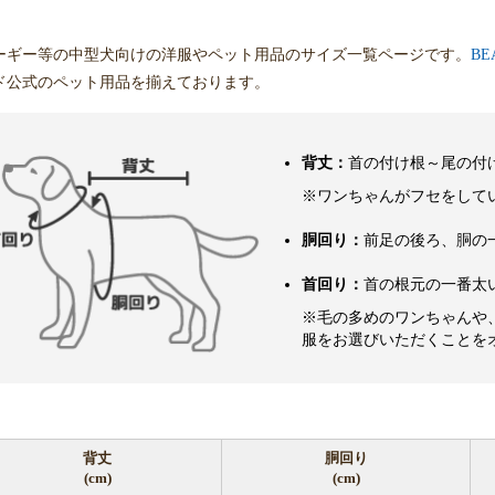
ーギー等の中型犬向けの洋服やペット用品のサイズ一覧ページです。
BE
ド公式のペット用品を揃えております。
背丈：
首の付け根～尾の付
※ワンちゃんがフセをして
胴回り：
前足の後ろ、胴の
首回り：
首の根元の一番太
※毛の多めのワンちゃんや
服をお選びいただくことを
背丈
胴回り
(cm)
(cm)