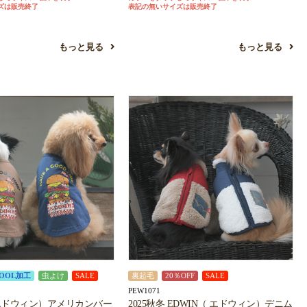
ズは販売終了
表記の無いサイズは販売終了
もっと見る
もっと見る
OOL加工
虫よけ
SALE
裏起毛
20％OFF
SALE
PEW1071
 エドウィン）アメリカンバー
2025秋冬 EDWIN（ エドウィン）デニム