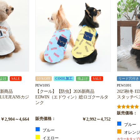
お買い物を続ける
カートへ進む
よけ
SALE
10％OFF
COOL加工
虫よけ
SALE
リード穴付き
PEW1095
PEW1091
6新商品
【クール】【防虫】2026新商品
2025秋冬 
UEJEANSカジ
EDWIN（エドウィン）総ロゴクールタ
スタッチベ
ンク
販売価格：
￥2,904～4,664
販売価格：
￥2,992～4,752
ブルー
ブルー
オレン
イエロー
カラーをタップ