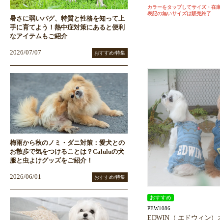
カラーをタップしてサイズ・在
表記の無いサイズは販売終了
暑さに弱いパグ、特質と性格を知って上
手に育てよう！熱中症対策にあると便利
なアイテムもご紹介
2026/07/07
おすすめ/特集
梅雨から秋のノミ・ダニ対策：愛犬との
お散歩で気をつけることは？Caluluの犬
服と虫よけグッズをご紹介！
2026/06/01
おすすめ/特集
おすすめ
PEW1086
EDWIN（ エドウィン