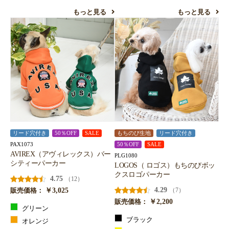
もっと見る
もっと見る
リード穴付き
50％OFF
SALE
もちのび生地
リード穴付き
PAX1073
50％OFF
SALE
AVIREX（アヴィレックス）バー
PLG1080
シティーパーカー
LOGOS（ ロゴス）もちのびボッ
クスロゴパーカー
4.75
（12）
￥3,025
4.29
（7）
販売価格：
￥2,200
販売価格：
グリーン
ブラック
オレンジ