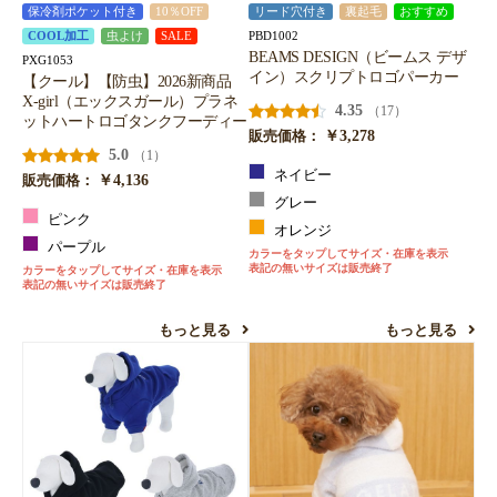
保冷剤ポケット付き
10％OFF
リード穴付き
裏起毛
おすすめ
PBD1002
COOL加工
虫よけ
SALE
BEAMS DESIGN（ビームス デザ
PXG1053
イン）スクリプトロゴパーカー
【クール】【防虫】2026新商品
X-girl（エックスガール）プラネ
4.35
（17）
ットハートロゴタンクフーディー
￥3,278
販売価格：
5.0
（1）
ネイビー
￥4,136
販売価格：
グレー
ピンク
オレンジ
パープル
カラーをタップしてサイズ・在庫を表示
表記の無いサイズは販売終了
カラーをタップしてサイズ・在庫を表示
表記の無いサイズは販売終了
もっと見る
もっと見る