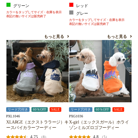
グリーン
レッド
カラーをタップしてサイズ・在庫を表示
グレー
表記の無いサイズは販売終了
カラーをタップしてサイズ・在庫を表示
表記の無いサイズは販売終了
もっと見る
もっと見る
リード穴付き
60％OFF
SALE
リード穴付き
60％OFF
SALE
PXL1046
PXG1036
XLARGE（エクストララージ）キ
X-girl（エックスガール）ホライ
ースバイカラーフーディー
ゾンミルズロゴフーディー
4.75
4.8
（8）
（5）