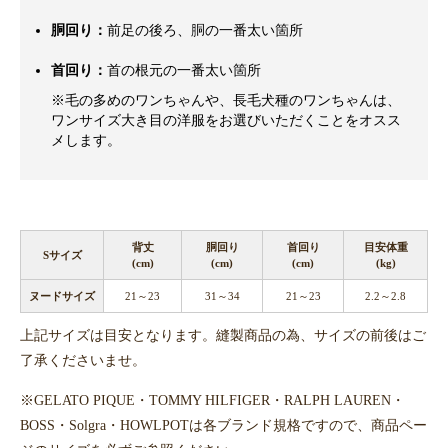
胴回り：
前足の後ろ、胴の一番太い箇所
首回り：
首の根元の一番太い箇所
※毛の多めのワンちゃんや、長毛犬種のワンちゃんは、
ワンサイズ大き目の洋服をお選びいただくことをオスス
メします。
背丈
胴回り
首回り
目安体重
Sサイズ
(cm)
(cm)
(cm)
(kg)
ヌードサイズ
21～23
31～34
21～23
2.2～2.8
上記サイズは目安となります。縫製商品の為、サイズの前後はご
了承くださいませ。
※GELATO PIQUE・TOMMY HILFIGER・RALPH LAUREN・
BOSS・Solgra・HOWLPOTは各ブランド規格ですので、商品ペー