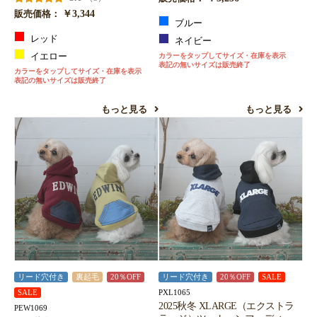
￥3,344
販売価格：
ブルー
レッド
ネイビー
イエロー
カラーをタップしてサイズ・在庫を表示
表記の無いサイズは販売終了
カラーをタップしてサイズ・在庫を表示
表記の無いサイズは販売終了
もっと見る
もっと見る
リード穴付き
裏起毛
20％OFF
リード穴付き
20％OFF
SALE
PXL1065
SALE
2025秋冬 XLARGE（エクストラ
PEW1069