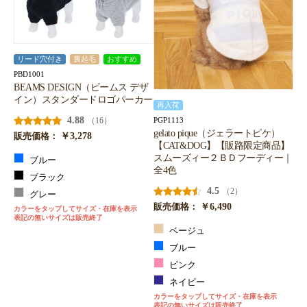
リード穴付き
裏起毛
おすすめ
PBD1001
BEAMS DESIGN（ビームス デザ
イン）スタンダードロゴパーカー
再入荷
4.88
（16）
PGP1113
gelato pique（ジェラートピケ）
￥3,278
販売価格：
【CAT&DOG】【販路限定商品】
スムーズィー２ＢＤフーディー｜
ブルー
全4色
ブラック
4.5
（2）
グレー
￥6,490
販売価格：
カラーをタップしてサイズ・在庫を表示
表記の無いサイズは販売終了
ベージュ
ブルー
ピンク
ネイビー
カラーをタップしてサイズ・在庫を表示
表記の無いサイズは販売終了