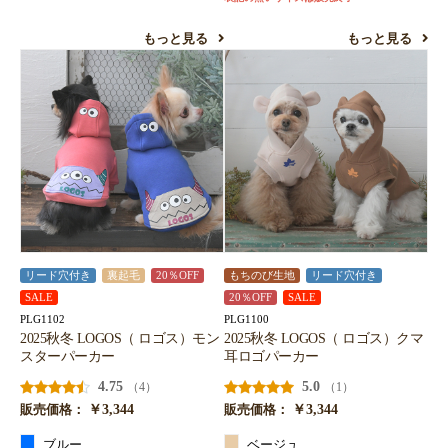
もっと見る
もっと見る
リード穴付き
裏起毛
20％OFF
もちのび生地
リード穴付き
SALE
20％OFF
SALE
PLG1102
PLG1100
2025秋冬 LOGOS（ ロゴス）モン
2025秋冬 LOGOS（ ロゴス）クマ
スターパーカー
耳ロゴパーカー
4.75
5.0
（4）
（1）
￥3,344
￥3,344
販売価格：
販売価格：
ブルー
ベージュ