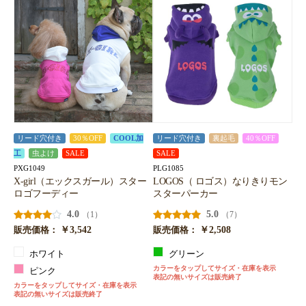
リード穴付き
30％OFF
COOL加
リード穴付き
裏起毛
40％OFF
工
虫よけ
SALE
SALE
PXG1049
PLG1085
X-girl（エックスガール）スター
LOGOS（ ロゴス）なりきりモン
ロゴフーディー
スターパーカー
4.0
5.0
（1）
（7）
￥3,542
￥2,508
販売価格：
販売価格：
ホワイト
グリーン
カラーをタップしてサイズ・在庫を表示
ピンク
表記の無いサイズは販売終了
カラーをタップしてサイズ・在庫を表示
表記の無いサイズは販売終了