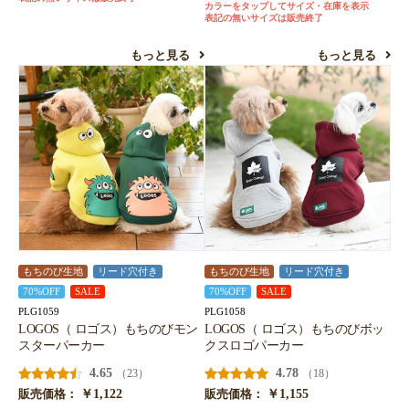
カラーをタップしてサイズ・在庫を表示
表記の無いサイズは販売終了
もっと見る
もっと見る
もちのび生地
リード穴付き
もちのび生地
リード穴付き
70%OFF
SALE
70%OFF
SALE
PLG1059
PLG1058
LOGOS（ ロゴス）もちのびモン
LOGOS（ ロゴス）もちのびボッ
スターパーカー
クスロゴパーカー
4.65
4.78
（23）
（18）
￥1,122
￥1,155
販売価格：
販売価格：