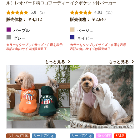
ル）レオパード柄ロゴフーディー
イクポケット付パーカー
5.0
4.91
（5）
（11）
￥4,312
￥2,640
販売価格：
販売価格：
パープル
ベージュ
グレー
ネイビー
カラーをタップしてサイズ・在庫を表示
カラーをタップしてサイズ・在庫を表示
表記の無いサイズは販売終了
表記の無いサイズは販売終了
もっと見る
もっと見る
もちのび生地
リード穴付き
リード穴付き
40％OFF
SALE