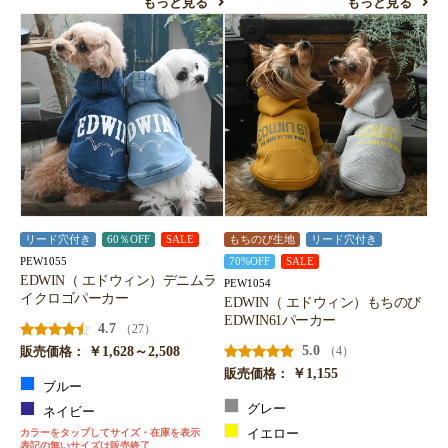
もっと見る
もっと見る
リード穴付き
60％OFF
SALE
もちのび生地
リード穴付き
PEW1055
70%OFF
SALE
EDWIN（ エドウィン）デニムラ
PEW1054
イクロゴパーカー
EDWIN（ エドウィン）もちのび
EDWIN61パーカー
4.7
（27）
￥1,628～2,508
5.0
（4）
販売価格：
￥1,155
販売価格：
ブルー
グレー
ネイビー
カラーをタップしてサイズ・在庫を表示
イエロー
表記の無いサイズは販売終了