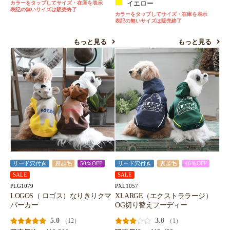
カラーをタップしてサイズ・在庫を表示
イエロー
表記の無いサイズは販売終了
お買い物を続ける
カートへ進む
カラーをタップしてサイズ・在庫を表示
表記の無いサイズは販売終了
もっと見る
もっと見る
リード穴付き
裏起毛
50％OFF
リード穴付き
裏起毛
40％OFF
SALE
SALE
PLG1079
PXL1057
LOGOS（ ロゴス）なりきりクマ
XLARGE（エクストララージ）
パーカー
OG切り替えフーディー
5.0
3.0
（12）
（1）