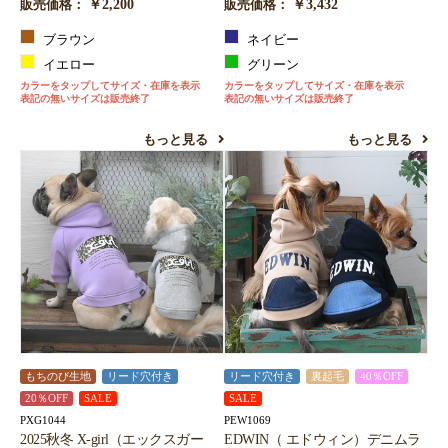
￥2,200
￥3,432
販売価格：
販売価格：
ブラウン
ネイビー
イエロー
グリーン
カラーをタップしてサイズ・在庫を表示
カラーをタップしてサイズ・在庫を表示
表記の無いサイズは販売終了
表記の無いサイズは販売終了
もっと見る
もっと見る
もちのび生地
リード穴付き
リード穴付き
裏起毛
40％OFF
20％OFF
SALE
SALE
PXG1044
PEW1069
2025秋冬 X-girl（エックスガー
EDWIN（ エドウィン）デニムラ