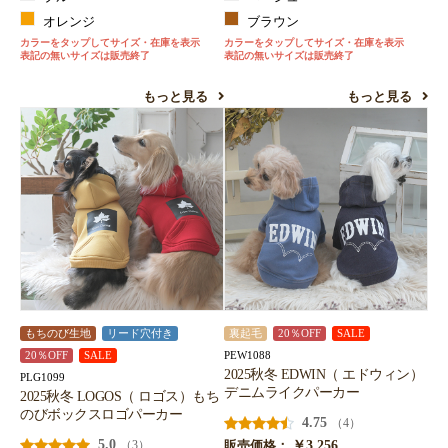
オレンジ
ブラウン
カラーをタップしてサイズ・在庫を表示
カラーをタップしてサイズ・在庫を表示
表記の無いサイズは販売終了
表記の無いサイズは販売終了
もっと見る
もっと見る
もちのび生地
リード穴付き
裏起毛
20％OFF
SALE
PEW1088
20％OFF
SALE
2025秋冬 EDWIN（ エドウィン）
PLG1099
デニムライクパーカー
2025秋冬 LOGOS（ ロゴス）もち
のびボックスロゴパーカー
4.75
（4）
5.0
￥3,256
（3）
販売価格：