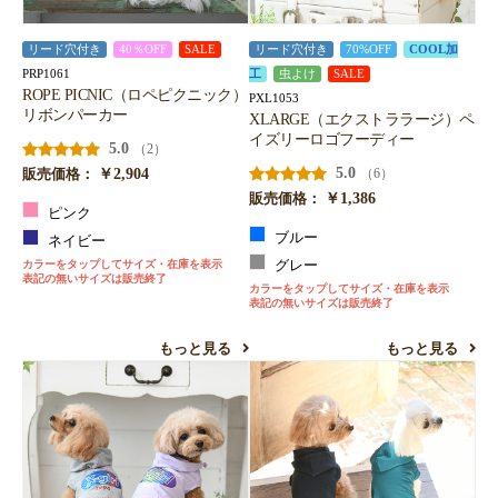
リード穴付き
40％OFF
SALE
リード穴付き
70%OFF
COOL加
PRP1061
工
虫よけ
SALE
ROPE PICNIC（ロペピクニック）
PXL1053
リボンパーカー
XLARGE（エクストララージ）ペ
イズリーロゴフーディー
5.0
（2）
￥2,904
5.0
（6）
販売価格：
￥1,386
販売価格：
ピンク
ブルー
ネイビー
カラーをタップしてサイズ・在庫を表示
グレー
表記の無いサイズは販売終了
カラーをタップしてサイズ・在庫を表示
表記の無いサイズは販売終了
もっと見る
もっと見る