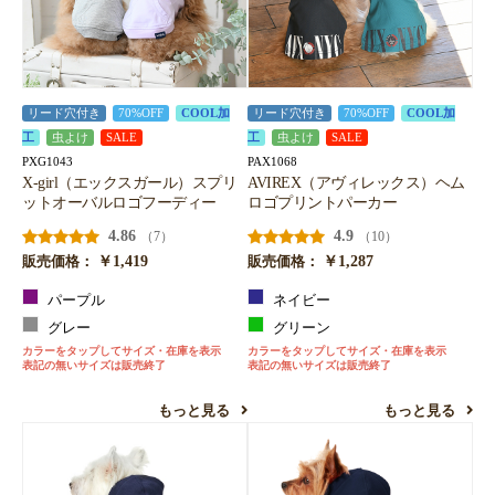
リード穴付き
70%OFF
COOL加
リード穴付き
70%OFF
COOL加
工
虫よけ
SALE
工
虫よけ
SALE
PXG1043
PAX1068
X-girl（エックスガール）スプリ
AVIREX（アヴィレックス）ヘム
ットオーバルロゴフーディー
ロゴプリントパーカー
4.86
4.9
（7）
（10）
￥1,419
￥1,287
販売価格：
販売価格：
パープル
ネイビー
グレー
グリーン
カラーをタップしてサイズ・在庫を表示
カラーをタップしてサイズ・在庫を表示
表記の無いサイズは販売終了
表記の無いサイズは販売終了
もっと見る
もっと見る