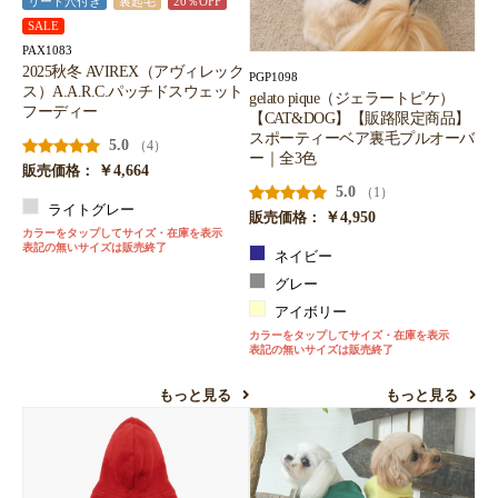
リード穴付き
裏起毛
20％OFF
SALE
PAX1083
2025秋冬 AVIREX（アヴィレック
PGP1098
ス）A.A.R.C.パッチドスウェット
gelato pique（ジェラートピケ）
フーディー
【CAT&DOG】【販路限定商品】
スポーティーベア裏毛プルオーバ
5.0
（4）
ー｜全3色
￥4,664
販売価格：
5.0
（1）
ライトグレー
￥4,950
販売価格：
カラーをタップしてサイズ・在庫を表示
表記の無いサイズは販売終了
ネイビー
グレー
アイボリー
カラーをタップしてサイズ・在庫を表示
表記の無いサイズは販売終了
もっと見る
もっと見る