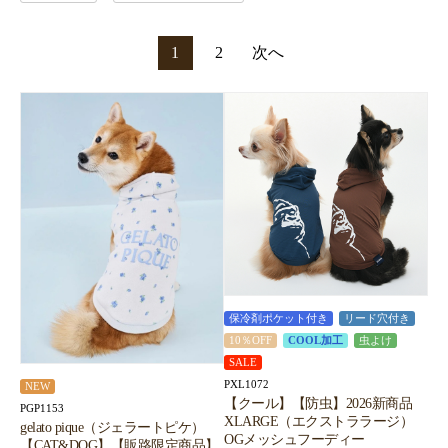
1
2
次へ
保冷剤ポケット付き
リード穴付き
10％OFF
COOL加工
虫よけ
SALE
PXL1072
NEW
【クール】【防虫】2026新商品
PGP1153
XLARGE（エクストララージ）
gelato pique（ジェラートピケ）
OGメッシュフーディー
【CAT&DOG】【販路限定商品】