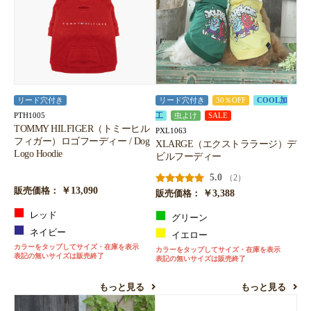
リード穴付き
リード穴付き
30％OFF
COOL加
PTH1005
工
虫よけ
SALE
TOMMY HILFIGER（トミーヒル
PXL1063
フィガー）ロゴフーディー / Dog
XLARGE（エクストララージ）デ
Logo Hoodie
ビルフーディー
5.0
（2）
￥13,090
販売価格：
￥3,388
販売価格：
レッド
グリーン
ネイビー
イエロー
カラーをタップしてサイズ・在庫を表示
カラーをタップしてサイズ・在庫を表示
表記の無いサイズは販売終了
表記の無いサイズは販売終了
もっと見る
もっと見る