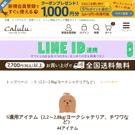
犬服・ドッグウェア・犬用ベッド・ペット用品ブランド通販サイト「Calulu(カルル)」
0
メニュー
新規会員登録
ログイン
検索
カート
トップページ
S（2.2～2.8kg/ヨークシャテリアなど）
パーカー
S適用アイテム（2.2～2.8kg/ヨークシャテリア、チワワな
ど）
44アイテム