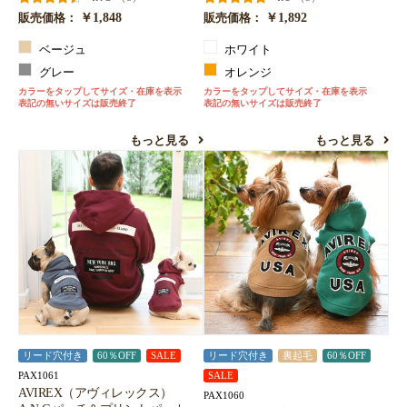
￥1,848
￥1,892
販売価格：
販売価格：
ベージュ
ホワイト
グレー
オレンジ
カラーをタップしてサイズ・在庫を表示
カラーをタップしてサイズ・在庫を表示
表記の無いサイズは販売終了
表記の無いサイズは販売終了
もっと見る
もっと見る
リード穴付き
60％OFF
SALE
リード穴付き
裏起毛
60％OFF
PAX1061
SALE
AVIREX（アヴィレックス）
PAX1060