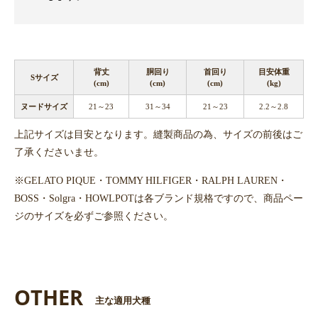
背丈
胴回り
首回り
目安体重
Sサイズ
(cm)
(cm)
(cm)
(kg)
ヌードサイズ
21～23
31～34
21～23
2.2～2.8
上記サイズは目安となります。縫製商品の為、サイズの前後はご
了承くださいませ。
※GELATO PIQUE・TOMMY HILFIGER・RALPH LAUREN・
BOSS・Solgra・HOWLPOTは各ブランド規格ですので、商品ペー
ジのサイズを必ずご参照ください。
OTHER
主な適用犬種