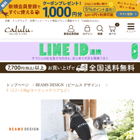
犬服・ドッグウェア・犬用ベッド・ペット用品ブランド通販サイト「Calulu(カルル)」
0
メニュー
新規会員登録
ログイン
検索
カート
トップページ
BEAMS DESIGN（ビームス デザイン）
S（2.2～2.8kg/ヨークシャテリアなど）