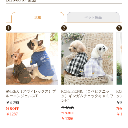
犬服
ペット用品
1
2
3
AVIREX（アヴィレックス）ブ
ROPE PICNIC（ロペピクニッ
ROPE
ルーエンジェルスT
ク）ギンガムチェックキャミワ
ク）浴
ンピ
￥4,290
￥5,72
￥4,620
70％OFF
70％OF
70％OFF
￥1287
￥171
￥1386