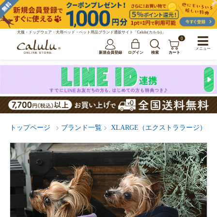
犬服・ドッグウェア・犬用ベッド・ペット用品ブランド通販サイト「Calulu(カルル)」
0
メニュー
新規会員登録
ログイン
検索
カート
トップページ
ブランド一覧
XLARGE（エクストララージ）