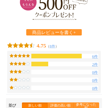
商品レビューを書く+
4.75
（
8件
）
6件
2件
0件
0件
0件
参考になった
並び
新しい順
評価の高い順
順