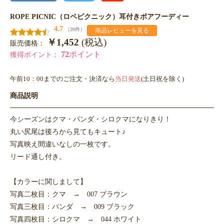
ROPE PICNIC（ロペピクニック）耳付きボアフーディー
4.7
（20件）
商品レビューを見る
￥1,452
(税込)
販売価格：
72
ポイント
獲得ポイント：
午前10：00までのご注文・決済なら
当日発送
(土日祝を除く)
商品説明
今シーズンはクマ・パンダ・シロクマになりきり！
丸い尻尾は後ろから見てもキュート♪
写真映え間違いなしの一枚です。
リード通し付き。
【カラーに関しまして】
写真二枚目：クマ → 007 ブラウン
写真三枚目：パンダ → 009 ブラック
写真四枚目：シロクマ → 044 ホワイト