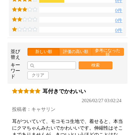
6件
0件
0件
0件
参考になった
並び
新しい順
評価の高い順
順
替え
キー
検索
ワー
クリア
ド
耳付きでかわいい
2026/02/27 03:02:24
投稿者：キャサリン
耳がついていて、モコモコ生地で、着せると、本当
にクマちゃんみたいでかわいいです。伸縮性はそこ
までありませんが、きついというほどのことはな