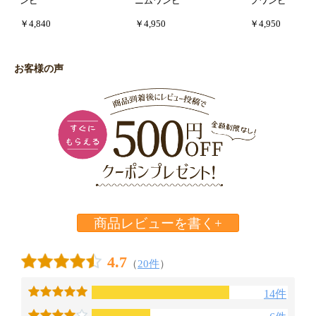
ンピ
ニムワンピ
フワンピ
￥4,840
￥4,950
￥4,950
お客様の声
商品レビューを書く+
4.7
（
20件
）
14件