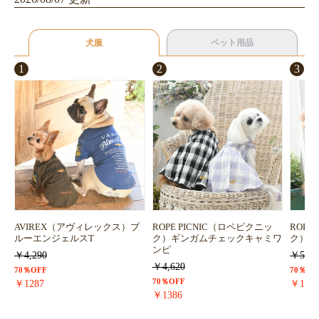
犬服
ペット用品
1
2
3
AVIREX（アヴィレックス）ブ
ROPE PICNIC（ロペピクニッ
ROPE
ルーエンジェルスT
ク）ギンガムチェックキャミワ
ク）浴
ンピ
￥4,290
￥5,72
￥4,620
70％OFF
70％OF
70％OFF
￥1287
￥171
￥1386