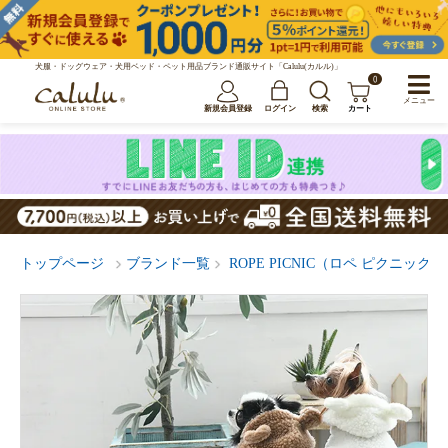
犬服・ドッグウェア・犬用ベッド・ペット用品ブランド通販サイト「Calulu(カルル)」
0
メニュー
新規会員登録
ログイン
検索
カート
トップページ
ブランド一覧
ROPE PICNIC（ロペ ピクニック）