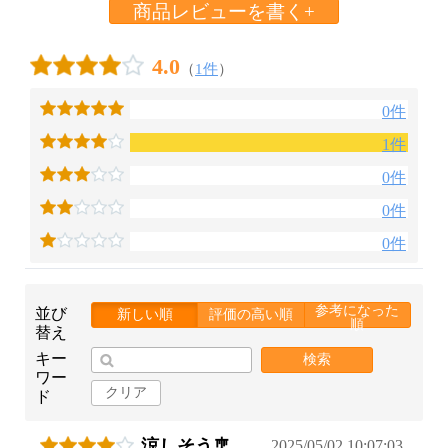
商品レビューを書く+
4.0
（
1件
）
0件
1件
0件
0件
0件
参考になった
並び
新しい順
評価の高い順
順
替え
キー
検索
ワー
クリア
ド
涼しそう🎐
2025/05/02 10:07:03