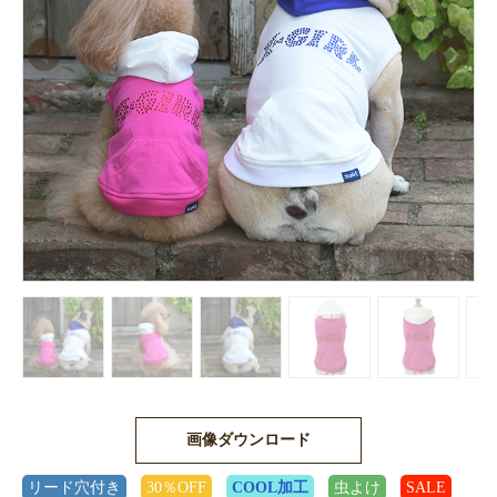
画像ダウンロード
リード穴付き
30％OFF
COOL加工
虫よけ
SALE