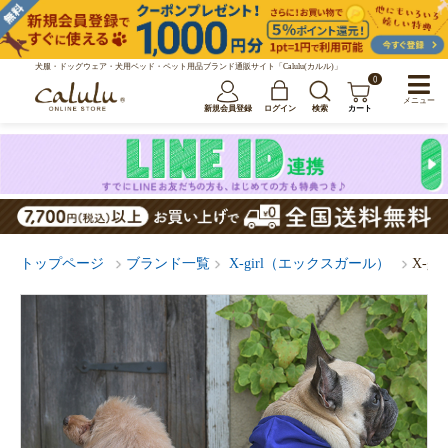
犬服・ドッグウェア・犬用ベッド・ペット用品ブランド通販サイト「Calulu(カルル)」
0
メニュー
新規会員登録
ログイン
検索
カート
トップページ
ブランド一覧
X-girl（エックスガール）
X-