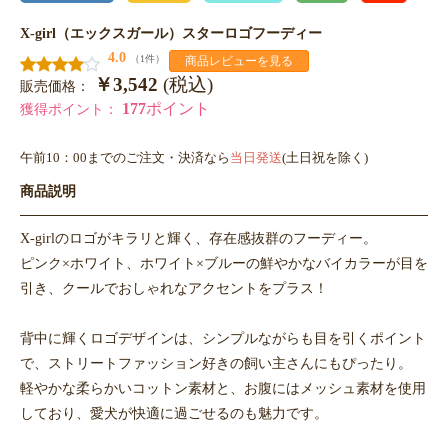
X-girl（エックスガール）スターロゴフーディー
4.0
（1件）
商品レビューを見る
￥3,542
(税込)
販売価格：
177
ポイント
獲得ポイント：
午前10：00までのご注文・決済なら
当日発送
(土日祝を除く)
商品説明
X-girlのロゴがキラリと輝く、存在感抜群のフーディー。
ピンク×ホワイト、ホワイト×ブルーの鮮やかなバイカラーが目を
引き、クールでおしゃれなアクセントをプラス！
背中に輝くロゴデザインは、シンプルながらも目を引くポイント
で、ストリートファッション好きの飼い主さんにもぴったり。
軽やかな柔らかいコットン素材と、お腹にはメッシュ素材を使用
しており、愛犬が快適に過ごせるのも魅力です。