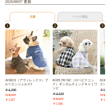
2026/08/07 更新
犬服
ペット用品
1
2
3
AVIREX（アヴィレックス）ブ
ROPE PICNIC（ロペピクニッ
ROPE
ルーエンジェルスT
ク）ギンガムチェックキャミワ
ク）浴
ンピ
￥4,290
￥5,72
￥4,620
70％OFF
70％OF
70％OFF
￥1287
￥171
￥1386