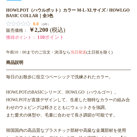
HOWLPOT（ハウルポット）カラー M-L-XLサイズ / HOWLGO
BASIC COLLAR｜全3色
0.0
（0件）
￥2,200
(税込)
販売価格：
110
ポイント
獲得ポイント：
午前10：00までのご注文・決済なら
当日発送
(土日祝を除く)
商品説明
毎日のお散歩に役立つベーシックで洗練されたカラー。
HOWLPOTのBASICシリーズ、HOWLGO（ハウルゴー）。
HOWLPOTが直接デザインして、生産した独特なカラーの組み合
わせのウェビングは軽さとともにウェットさを強調。
また愛犬の体型や、毛量に合わせて長さ調節が可能です。
韓国国内の高品質なプラスチック部材や高級な金属部材を使用