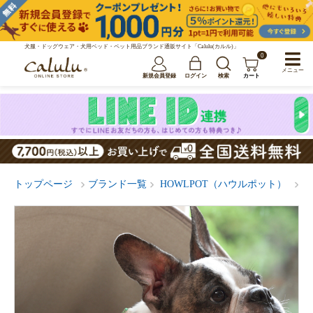
犬服・ドッグウェア・犬用ベッド・ペット用品ブランド通販サイト「Calulu(カルル)」
0
メニュー
新規会員登録
ログイン
検索
カート
トップページ
ブランド一覧
HOWLPOT（ハウルポット）
H