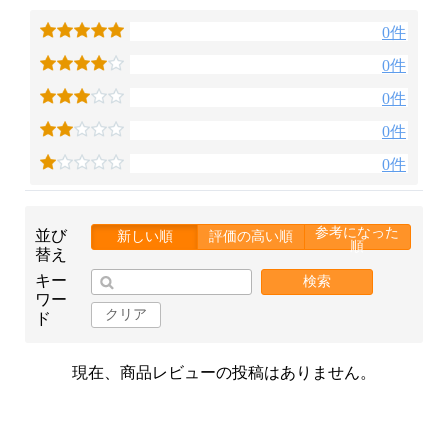
0件
0件
0件
0件
0件
参考になった
並び
新しい順
評価の高い順
順
替え
キー
検索
ワー
クリア
ド
現在、商品レビューの投稿はありません。