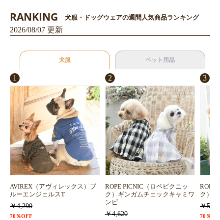
RANKING
犬服・ドッグウェアの週間人気商品ランキング
お買い物を続ける
カートへ進む
2026/08/07 更新
犬服
ペット用品
1
2
3
AVIREX（アヴィレックス）ブ
ROPE PICNIC（ロペピクニッ
ROPE
ルーエンジェルスT
ク）ギンガムチェックキャミワ
ク）浴
ンピ
￥4,290
￥5,72
￥4,620
70％OFF
70％OF