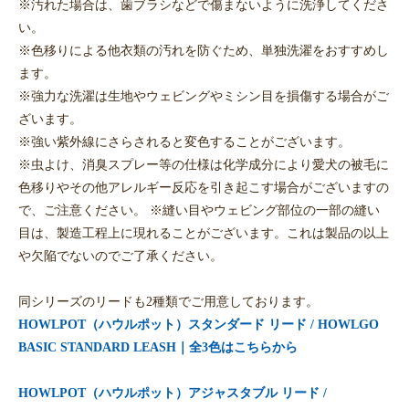
※汚れた場合は、歯ブラシなどで傷まないように洗浄してくださ
い。
※色移りによる他衣類の汚れを防ぐため、単独洗濯をおすすめし
ます。
※強力な洗濯は生地やウェビングやミシン目を損傷する場合がご
ざいます。
※強い紫外線にさらされると変色することがございます。
※虫よけ、消臭スプレー等の仕様は化学成分により愛犬の被毛に
色移りやその他アレルギー反応を引き起こす場合がございますの
で、ご注意ください。 ※縫い目やウェビング部位の一部の縫い
目は、製造工程上に現れることがございます。これは製品の以上
や欠陥でないのでご了承ください。
同シリーズのリードも2種類でご用意しております。
HOWLPOT（ハウルポット）スタンダード リード / HOWLGO
BASIC STANDARD LEASH｜全3色はこちらから
HOWLPOT（ハウルポット）アジャスタブル リード /