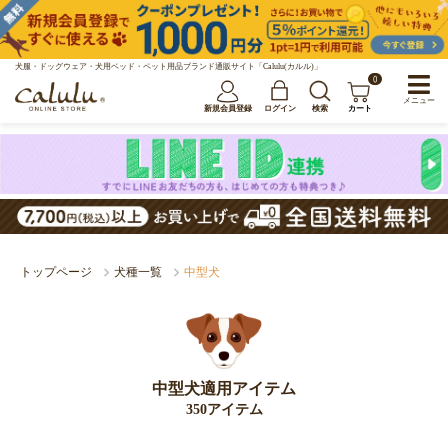
犬服・ドッグウェア・犬用ベッド・ペット用品ブランド通販サイト「Calulu(カルル)」
0
メニュー
新規会員登録
ログイン
検索
カート
トップページ
犬種一覧
中型犬
中型犬適用アイテム
350アイテム