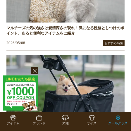
マルチーズの気の強さは愛情深さの現れ！気になる性格としつけのポ
イント、あると便利なアイテムをご紹介
2026/05/08
おすすめ/特集
ペットカートは暑さ対策にも便利！犬・猫の夏のお散歩・お出かけに
アイテム
ブランド
犬種
サイズ
クールグッズ
役立つ活用法