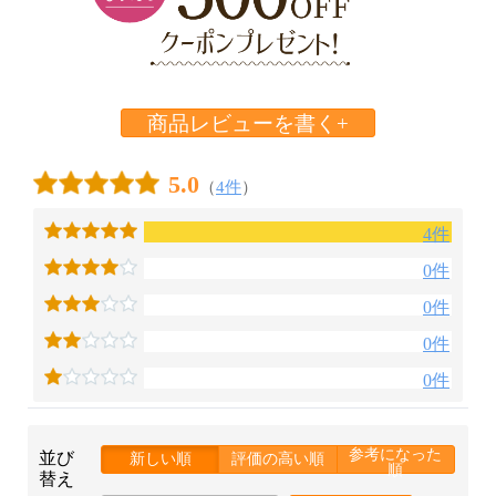
商品レビューを書く+
5.0
（
4件
）
4件
0件
0件
0件
0件
参考になった
並び
新しい順
評価の高い順
順
替え