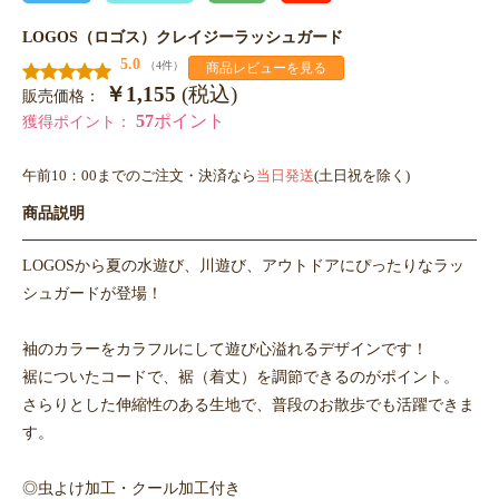
LOGOS（ロゴス）クレイジーラッシュガード
5.0
（4件）
商品レビューを見る
￥1,155
(税込)
販売価格：
57
ポイント
獲得ポイント：
午前10：00までのご注文・決済なら
当日発送
(土日祝を除く)
商品説明
LOGOSから夏の水遊び、川遊び、アウトドアにぴったりなラッ
シュガードが登場！
袖のカラーをカラフルにして遊び心溢れるデザインです！
裾についたコードで、裾（着丈）を調節できるのがポイント。
さらりとした伸縮性のある生地で、普段のお散歩でも活躍できま
す。
◎虫よけ加工・クール加工付き