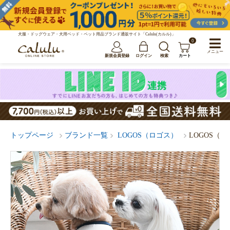
犬服・ドッグウェア・犬用ベッド・ペット用品ブランド通販サイト「Calulu(カルル)」
0
メニュー
新規会員登録
ログイン
検索
カート
トップページ
ブランド一覧
LOGOS（ロゴス）
LOGOS（