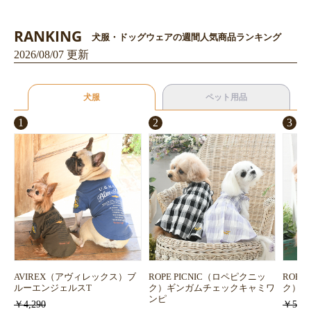
RANKING
犬服・ドッグウェアの週間人気商品ランキング
2026/08/07 更新
犬服
ペット用品
1
2
3
AVIREX（アヴィレックス）ブ
ROPE PICNIC（ロペピクニッ
ROPE
ルーエンジェルスT
ク）ギンガムチェックキャミワ
ク）浴
ンピ
￥4,290
￥5,72