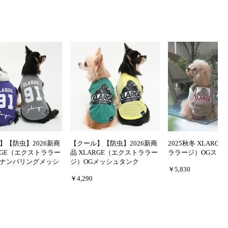
】【防虫】2026新商
【クール】【防虫】2026新商
2025秋冬 XLARG
ARGE（エクストララー
品 XLARGE（エクストララー
ララージ）OGスタ
ナンバリングメッシ
ジ）OGメッシュタンク
￥5,830
￥4,290