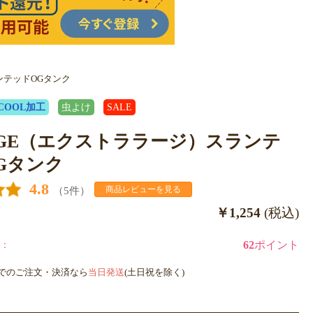
ンテッドOGタンク
COOL加工
虫よけ
SALE
RGE（エクストララージ）スランテ
Gタンク
4.8
（5件）
商品レビューを見る
￥1,254
(税込)
：
62
ポイント
までのご注文・決済なら
当日発送
(土日祝を除く)