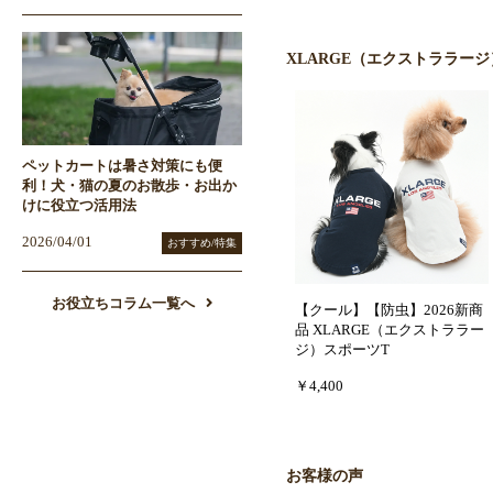
XLARGE（エクストララー
ペットカートは暑さ対策にも便
利！犬・猫の夏のお散歩・お出か
けに役立つ活用法
2026/04/01
おすすめ/特集
お役立ちコラム一覧へ
【クール】【防虫】2026新商
品 XLARGE（エクストララー
ジ）スポーツT
￥4,400
お客様の声