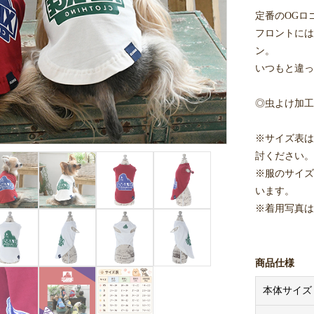
定番のOGロ
フロントには
ン。
いつもと違っ
◎虫よけ加工
※サイズ表は
討ください。
※服のサイズ
います。
※着用写真は
商品仕様
本体サイズ