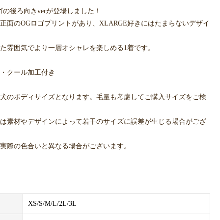
ゴの後ろ向きverが登場しました！
正面のOGロゴプリントがあり、XLARGE好きにはたまらないデザイ
た雰囲気でより一層オシャレを楽しめる1着です。
・クール加工付き
犬のボディサイズとなります。毛量も考慮してご購入サイズをご検
は素材やデザインによって若干のサイズに誤差が生じる場合がござ
実際の色合いと異なる場合がございます。
XS/S/M/L/2L/3L