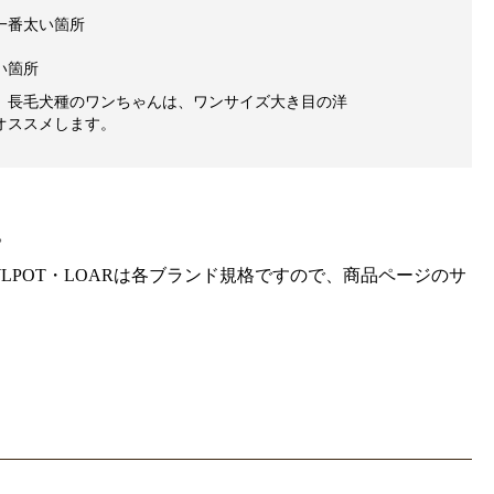
一番太い箇所
い箇所
、長毛犬種のワンちゃんは、ワンサイズ大き目の洋
オススメします。
。
gra・HOWLPOT・LOARは各ブランド規格ですので、商品ページのサ