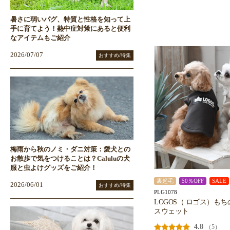
暑さに弱いパグ、特質と性格を知って上
手に育てよう！熱中症対策にあると便利
なアイテムもご紹介
2026/07/07
おすすめ/特集
梅雨から秋のノミ・ダニ対策：愛犬との
お散歩で気をつけることは？Caluluの犬
服と虫よけグッズをご紹介！
裏起毛
50％OFF
SALE
2026/06/01
おすすめ/特集
PLG1078
LOGOS（ ロゴス）も
スウェット
4.8
（5）