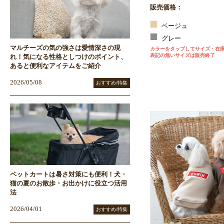
販売価格：
ベージュ
グレー
マルチーズの気の強さは愛情深さの現
カラーをタップしてサイズ・在
表記の無いサイズは販売終了
れ！気になる性格としつけのポイント、
あると便利なアイテムをご紹介
2026/05/08
おすすめ/特集
ペットカートは暑さ対策にも便利！犬・
猫の夏のお散歩・お出かけに役立つ活用
法
2026/04/01
おすすめ/特集