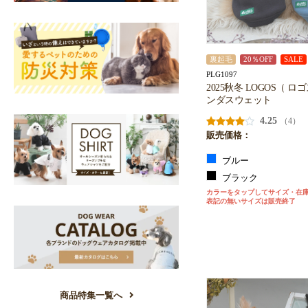
裏起毛
20％OFF
SALE
PLG1097
2025秋冬 LOGOS（ 
ンダスウェット
4.25
（4）
販売価格：
ブルー
ブラック
カラーをタップしてサイズ・在
表記の無いサイズは販売終了
商品特集一覧へ