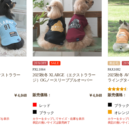
お買い物を続ける
カートへ進む
20％OFF
SALE
裏起毛
20
PXL1064
PAX1082
エクストララー
2025秋冬 XLARGE（エクストララー
2025秋冬 
ジ）OGノースリーブプルオーバー
ライングタ
￥4,048
販売価格：
￥4,048
販売価格：
レッド
ブラッ
ブラック
オレン
庫を表示
カラーをタップしてサイズ・在庫を表示
カラーをタップ
表記の無いサイズは販売終了
表記の無いサイ