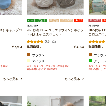
ハーネス穴付き
裏起毛
10％OFF
SALE
20％OFF
S
PEW1089
PEW1066
ロゴス）キャンプパ
2025秋冬 EDWIN（ エドウィン）ポケッ
2025秋冬 
ト付ふわもこスウェット
こロゴスウ
5.0
（2）
￥2,904
販売価格：
￥3,564
販売価格：
ブラウン
ブラウ
アイボリー
グリー
庫を表示
カラーをタップしてサイズ・在庫を表示
カラーをタップ
表記の無いサイズは販売終了
表記の無いサイ
もっと見る
もっと見る