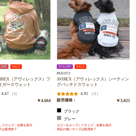
％OFF
SALE
50％OFF
SALE
PAX1072
AVIREX（アヴィレックス）フ
AVIREX（アヴィレックス）シーティン
イガースウェット
グパッチドスウェット
4.67
4.91
（3）
（11）
￥4,664
販売価格：
￥3,025
ク
ブラック
ジ
グレー
してサイズ・在庫を表示
カラーをタップしてサイズ・在庫を表示
ズは販売終了
表記の無いサイズは販売終了