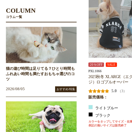
COLUMN
コラム一覧
20％OFF
SALE
猫の遊び時間は足りてる？ひとり時間も
PXL1066
ふれあい時間も満たすおもちゃ選びのコ
2025秋冬 XLARGE（
ツ
ジ）ロゴプルオーバー
2026/08/05
おすすめ/特集
5.0
（3）
販売価格：
ライトブルー
ブラック
カラーをタップしてサイズ・在
表記の無いサイズは販売終了