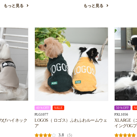
もっと見る
もっと見る
40％OFF
SALE
50％OFF
S
PLG1077
PXL1056
ちのびハイネック
LOGOS（ ロゴス）ふわふわルームウェ
XLARGE
ア
イングOG
3.8
（5）