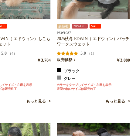
ALE
裏起毛
20％OFF
SALE
PEW1087
EDWIN（ エドウィン）もこも
2025秋冬 EDWIN（ エドウィン）パッチ
ェット
ワークスウェット
5.0
5.0
（4）
（1）
￥3,784
販売価格：
￥3,080
ン
ブラック
ン
グレー
してサイズ・在庫を表示
カラーをタップしてサイズ・在庫を表示
ズは販売終了
表記の無いサイズは販売終了
もっと見る
もっと見る