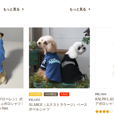
もっと見る
もっと見る
PRL1004
30％OFF
WEB限定
SALE
ラルフローレン）ポ
RALPH 
PXL1055
ュポロシャツ /
アポロシャツ / D
XLARGE（エクストララージ）ベース
 Shirt
ボールシャツ