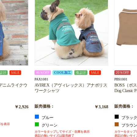
お買い物を続ける
カートへ進む
よけ
SALE
40％OFF
COOL加工
虫よけ
SALE
20％OFF
PAX1081
PBS1001
）デニムライクウ
AVIREX（アヴィレックス）アナポリス
BOSS（ボ
ワークシャツ
Dog Classic P
￥2,926
販売価格：
￥3,168
販売価格：
ブルー
ブラッ
庫を表示
グリーン
ブラウ
カラーをタップしてサイズ・在庫を表示
カラーをタップ
表記の無いサイズは販売終了
表記の無いサイ