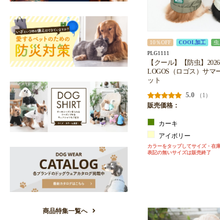
10％OFF
COOL加工
虫
PLG1111
【クール】【防虫】202
LOGOS（ロゴス）サマ
ット
5.0
（1）
販売価格：
カーキ
アイボリー
カラーをタップしてサイズ・在
表記の無いサイズは販売終了
商品特集一覧へ