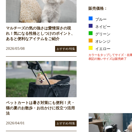
販売価格：
ブルー
ネイビー
マルチーズの気の強さは愛情深さの現
れ！気になる性格としつけのポイント、
グリーン
あると便利なアイテムをご紹介
オレンジ
2026/05/08
イエロー
おすすめ/特集
カラーをタップしてサイズ・在
表記の無いサイズは販売終了
ペットカートは暑さ対策にも便利！犬・
猫の夏のお散歩・お出かけに役立つ活用
法
2026/04/01
おすすめ/特集