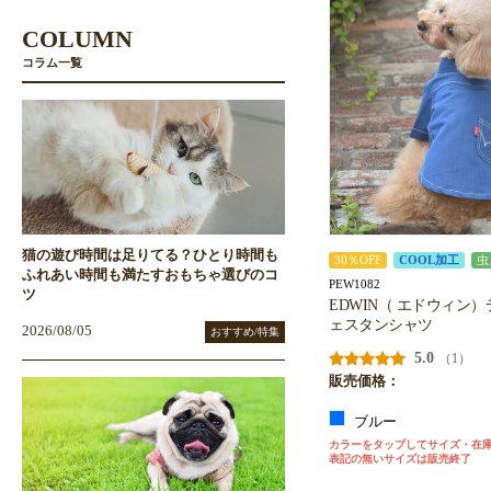
COLUMN
コラム一覧
猫の遊び時間は足りてる？ひとり時間も
30％OFF
COOL加工
虫
ふれあい時間も満たすおもちゃ選びのコ
PEW1082
ツ
EDWIN（ エドウィン
ェスタンシャツ
2026/08/05
おすすめ/特集
5.0
（1）
販売価格：
ブルー
カラーをタップしてサイズ・在
表記の無いサイズは販売終了