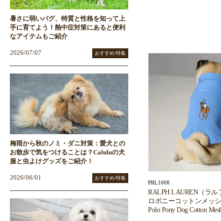
暑さに弱いパグ、特質と性格を知って上
手に育てよう！熱中症対策にあると便利
なアイテムもご紹介
2026/07/07
おすすめ/特集
梅雨から秋のノミ・ダニ対策：愛犬との
お散歩で気をつけることは？Caluluの犬
服と虫よけグッズをご紹介！
2026/06/01
おすすめ/特集
PRL1008
RALPH LAUREN（
ロポニーコットンメッシ
Polo Pony Dog Cotton Mesh