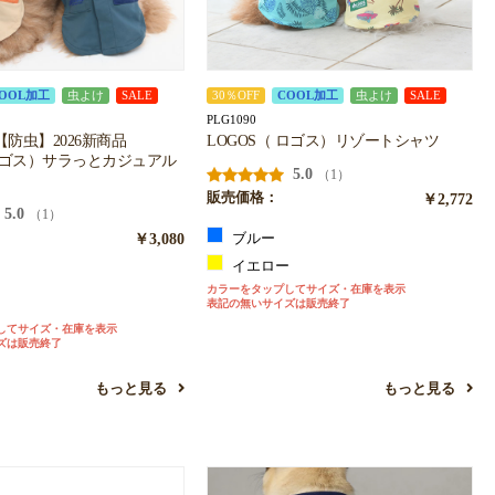
OOL加工
虫よけ
SALE
30％OFF
COOL加工
虫よけ
SALE
PLG1090
防虫】2026新商品
LOGOS（ ロゴス）リゾートシャツ
ロゴス）サラっとカジュアル
5.0
（1）
販売価格：
￥2,772
5.0
（1）
￥3,080
ブルー
イエロー
ュ
カラーをタップしてサイズ・在庫を表示
表記の無いサイズは販売終了
ン
してサイズ・在庫を表示
ズは販売終了
もっと見る
もっと見る