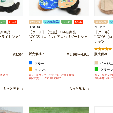
よけ
SALE
10％OFF
COOL加工
虫よけ
SALE
10％OFF
C
PLG1110
PLG1109
6新商品
【クール】【防虫】2026新商品
【クール】【
ーライトジャケ
LOGOS（ロゴス）アロハリゾートシャ
LOGOS（
ツ
シャツ
￥3,564
販売価格：
￥3,168～4,928
販売価格：
ブルー
ベージ
オレンジ
グリー
庫を表示
カラーをタップしてサイズ・在庫を表示
カラーをタップ
表記の無いサイズは販売終了
表記の無いサイ
もっと見る
もっと見る