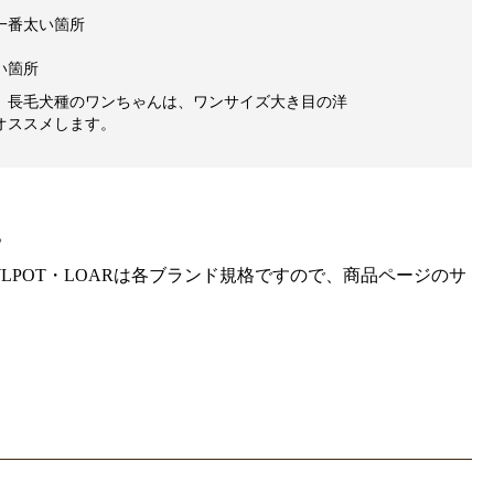
一番太い箇所
い箇所
、長毛犬種のワンちゃんは、ワンサイズ大き目の洋
オススメします。
。
gra・HOWLPOT・LOARは各ブランド規格ですので、商品ページのサ