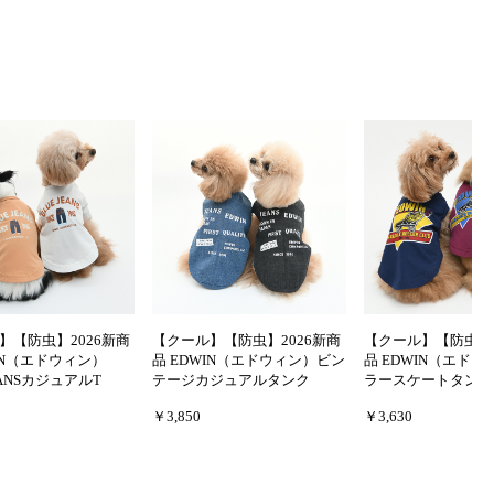
】【防虫】2026新商
【クール】【防虫】2026新商
【クール】【防虫】2
IN（エドウィン）
品 EDWIN（エドウィン）ビン
品 EDWIN（エド
EANSカジュアルT
テージカジュアルタンク
ラースケートタンク
￥3,850
￥3,630