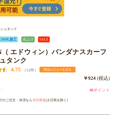
ッシュタンク
COOL加工
虫よけ
SALE
IN（ エドウィン）バンダナスカーフ
ュタンク
4.75
（12件）
商品レビューを見る
￥924
(税込)
：
46
ポイント
までのご注文・決済なら
当日発送
(土日祝を除く)