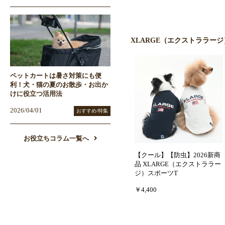
XLARGE（エクストララー
ペットカートは暑さ対策にも便
利！犬・猫の夏のお散歩・お出か
けに役立つ活用法
2026/04/01
おすすめ/特集
お役立ちコラム一覧へ
【クール】【防虫】2026新商
品 XLARGE（エクストララー
ジ）スポーツT
￥4,400