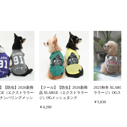
】【防虫】2026新商
【クール】【防虫】2026新商
2025秋冬 XLARG
ARGE（エクストララー
品 XLARGE（エクストララー
ララージ）OGスタ
ナンバリングメッシ
ジ）OGメッシュタンク
￥5,830
￥4,290