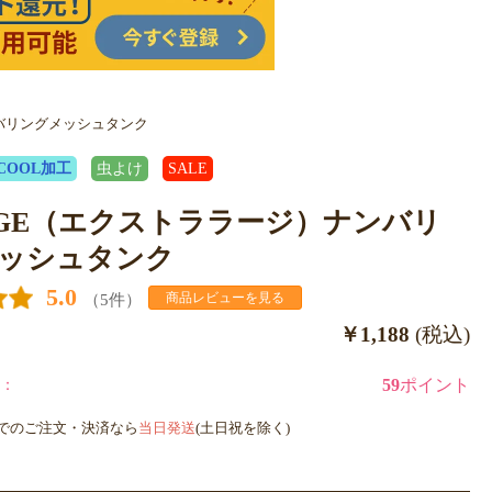
ンバリングメッシュタンク
COOL加工
虫よけ
SALE
RGE（エクストララージ）ナンバリ
ッシュタンク
5.0
（5件）
商品レビューを見る
￥1,188
(税込)
：
59
ポイント
までのご注文・決済なら
当日発送
(土日祝を除く)