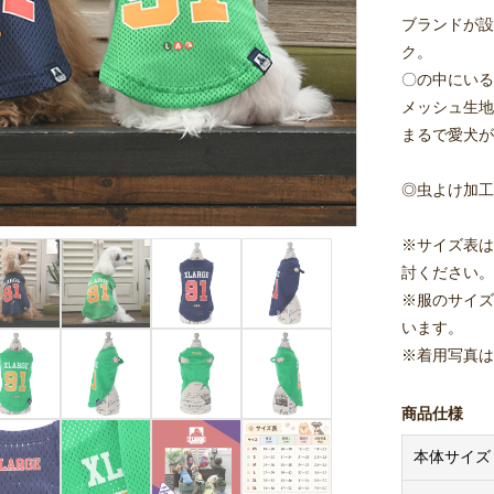
ブランドが設
ク。
〇の中にいる
メッシュ生地
まるで愛犬が
◎虫よけ加工
※サイズ表は
討ください。
※服のサイズ
います。
※着用写真は
商品仕様
本体サイズ