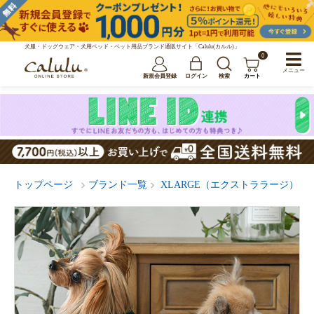
犬服・ドッグウェア・犬用ベッド・ペット用品ブランド通販サイト「Calulu(カルル)」
0
メニュー
新規会員登録
ログイン
検索
カート
トップページ
ブランド一覧
XLARGE（エクストララージ）