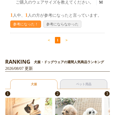
ご購入のウェアサイズを教えてください。
M
1
1
人中、
人の方が参考になったと言っています。
参考になった！
参考にならなかった
＜
1
＞
RANKING
犬服・ドッグウェアの週間人気商品ランキング
2026/08/07 更新
犬服
ペット用品
1
2
3