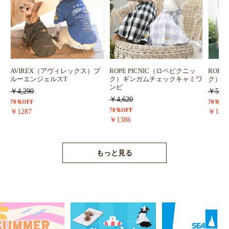
AVIREX（アヴィレックス）ブ
ROPE PICNIC（ロペピクニッ
ROPE
ルーエンジェルスT
ク）ギンガムチェックキャミワ
ク）浴
ンピ
￥4,290
￥5,72
￥4,620
70％OFF
70％OF
70％OFF
￥1287
￥171
￥1386
もっと見る