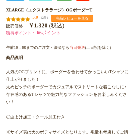
XLARGE（エクストララージ）OGボーダーT
5.0
（2件）
商品レビューを見る
￥1,320
(税込)
販売価格：
66
ポイント
獲得ポイント：
午前10：00までのご注文・決済なら
当日発送
(土日祝を除く)
商品説明
人気のOGプリントに、ボーダーを合わせてかっこいいTシャツに
仕上がりました！
太めピッチのボーダーでカジュアルでストリートな着こなしに♪
存在感のあるTシャツで魅力的なファッションをお楽しみくださ
い！
◎虫よけ加工・クール加工付き
※サイズ表は犬のボディサイズとなります。毛量も考慮してご購