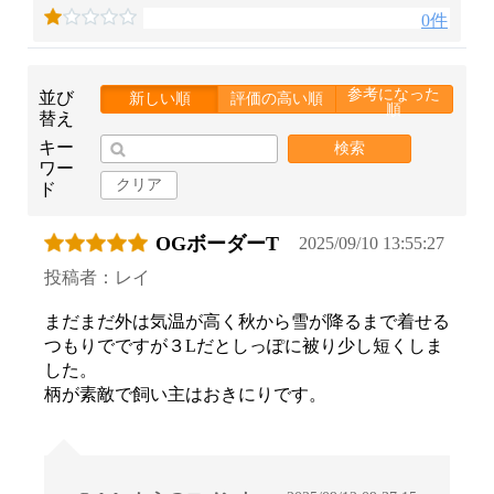
0件
参考になった
並び
新しい順
評価の高い順
順
替え
キー
検索
ワー
クリア
ド
OGボーダーT
2025/09/10 13:55:27
投稿者：レイ
まだまだ外は気温が高く秋から雪が降るまで着せる
つもりでですが３Lだとしっぽに被り少し短くしま
した。
柄が素敵で飼い主はおきにりです。