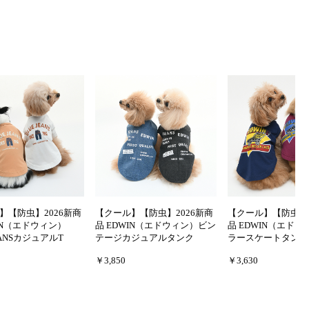
】【防虫】2026新商
【クール】【防虫】2026新商
【クール】【防虫】2
IN（エドウィン）
品 EDWIN（エドウィン）ビン
品 EDWIN（エド
EANSカジュアルT
テージカジュアルタンク
ラースケートタンク
￥3,850
￥3,630