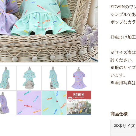
EDWINの
シンプルであ
ポップなカラ
◎虫よけ加工
※サイズ表は
討ください。
※服のサイズ
います。
※着用写真は
商品仕様
本体サイズ