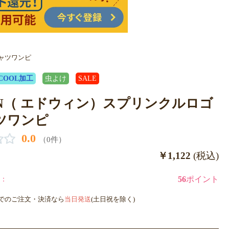
シャツワンピ
COOL加工
虫よけ
SALE
IN（ エドウィン）スプリンクルロゴ
ツワンピ
0.0
（0件）
￥1,122
(税込)
：
56
ポイント
までのご注文・決済なら
当日発送
(土日祝を除く)