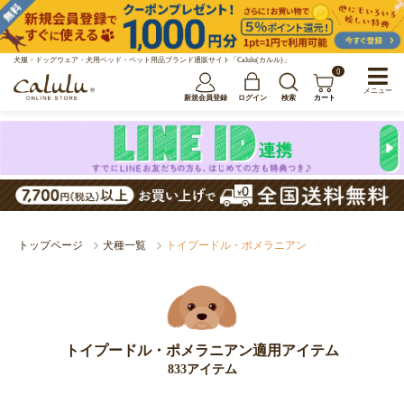
犬服・ドッグウェア・犬用ベッド・ペット用品ブランド通販サイト「Calulu(カルル)」
0
メニュー
新規会員登録
ログイン
検索
カート
トップページ
犬種一覧
トイプードル・ポメラニアン
トイプードル・ポメラニアン適用アイテム
833アイテム