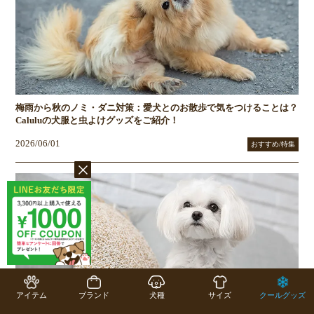
梅雨から秋のノミ・ダニ対策：愛犬とのお散歩で気をつけることは？
Caluluの犬服と虫よけグッズをご紹介！
2026/06/01
おすすめ/特集
アイテム
ブランド
犬種
サイズ
クールグッズ