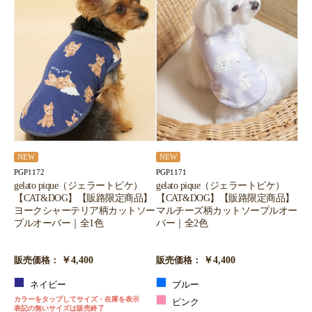
NEW
NEW
PGP1172
PGP1171
gelato pique（ジェラートピケ）
gelato pique（ジェラートピケ）
【CAT&DOG】【販路限定商品】
【CAT&DOG】【販路限定商品】
ヨークシャーテリア柄カットソー
マルチーズ柄カットソープルオー
プルオーバー｜全1色
バー｜全2色
￥4,400
￥4,400
販売価格：
販売価格：
ネイビー
ブルー
カラーをタップしてサイズ・在庫を表示
ピンク
表記の無いサイズは販売終了