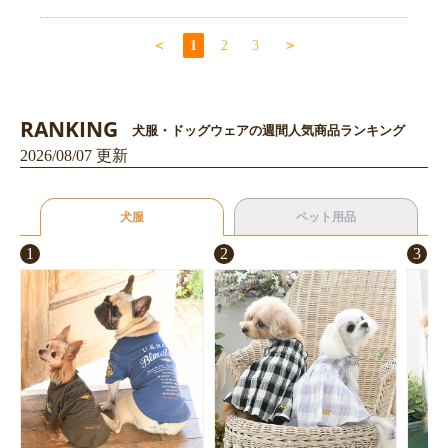
＜
1
2
3
＞
RANKING
犬服・ドッグウェアの週間人気商品ランキング
2026/08/07 更新
犬服
ペット用品
1
2
3