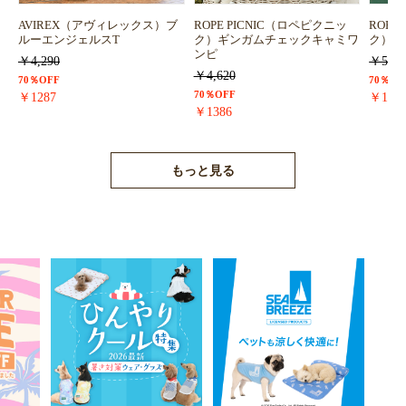
AVIREX（アヴィレックス）ブ
ROPE PICNIC（ロペピクニッ
ROPE
ルーエンジェルスT
ク）ギンガムチェックキャミワ
ク）浴
ンピ
￥4,290
￥5,72
￥4,620
70％OFF
70％OF
70％OFF
￥1287
￥171
￥1386
もっと見る