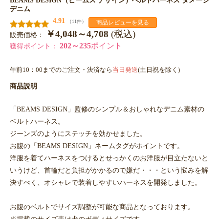
デニム
4.91
（11件）
商品レビューを見る
￥4,048～4,708
(税込)
販売価格：
202～235
ポイント
獲得ポイント：
午前10：00までのご注文・決済なら
当日発送
(土日祝を除く)
商品説明
「BEAMS DESIGN」監修のシンプル＆おしゃれなデニム素材の
ベルトハーネス。
ジーンズのようにステッチを効かせました。
お腹の「BEAMS DESIGN」ネームタグがポイントです。
洋服を着てハーネスをつけるとせっかくのお洋服が目立たないと
いうけど、首輪だと負担がかかるので嫌だ・・・という悩みを解
決すべく、オシャレで装着しやすいハーネスを開発しました。
お腹のベルトでサイズ調整が可能な商品となっております。
※掲載のサイズ表は犬のボディサイズです。