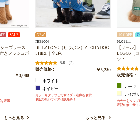
OFF
SALE
NEW
10％OFF
C
PBB1004
PLG1111
】シーブリーズ
BILLABONG（ビラボン）ALOHA DOG
【クール】【
冷剤付きメッシュポ
SHIRT｜全2色
LOGOS（
ット
5.0
（2）
販売価格：
￥5,280
￥3,080
販売価格：
ホワイト
カーキ
ネイビー
アイボ
カラーをタップしてサイズ・在庫を表示
表記の無いサイズは販売終了
庫を表示
カラーをタップ
表記の無いサイ
もっと見る
もっと見る