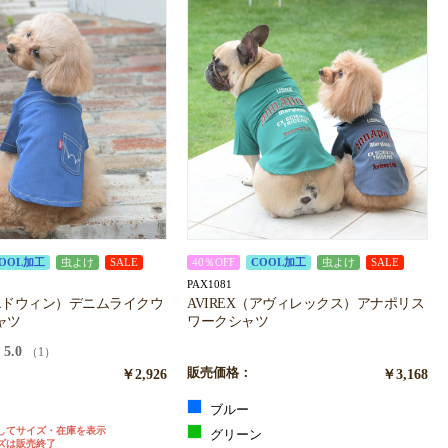
OOL加工
虫よけ
SALE
40％OFF
COOL加工
虫よけ
SALE
PAX1081
 エドウィン）デニムライクウ
AVIREX（アヴィレックス）アナポリス
ャツ
ワークシャツ
5.0
（1）
￥2,926
販売価格：
￥3,168
ブルー
してサイズ・在庫を表示
グリーン
ズは販売終了