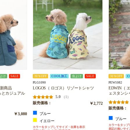
お買い物を続ける
カートへ進む
よけ
SALE
30％OFF
COOL加工
虫よけ
SALE
30％OFF
C
PLG1090
PEW1082
6新商品
LOGOS（ ロゴス）リゾートシャツ
EDWIN（
っとカジュアル
ェスタンシ
5.0
（1）
販売価格：
￥2,772
販売価格：
￥3,080
ブルー
ブルー
イエロー
カラーをタップ
カラーをタップしてサイズ・在庫を表示
表記の無いサイ