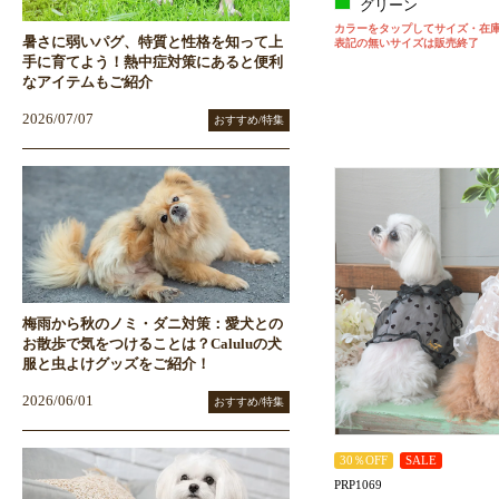
グリーン
カラーをタップしてサイズ・在
暑さに弱いパグ、特質と性格を知って上
表記の無いサイズは販売終了
手に育てよう！熱中症対策にあると便利
なアイテムもご紹介
2026/07/07
おすすめ/特集
梅雨から秋のノミ・ダニ対策：愛犬との
お散歩で気をつけることは？Caluluの犬
服と虫よけグッズをご紹介！
2026/06/01
おすすめ/特集
30％OFF
SALE
PRP1069