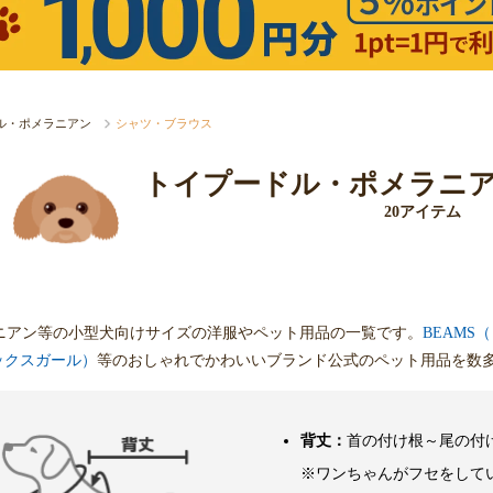
ル・ポメラニアン
シャツ・ブラウス
トイプードル・ポメラニ
20アイテム
ニアン等の小型犬向けサイズの洋服やペット用品の一覧です。
BEAMS
（エックスガール）
等のおしゃれでかわいいブランド公式のペット用品を数
背丈：
首の付け根～尾の付
※ワンちゃんがフセをして