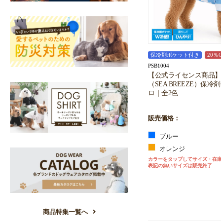
保冷剤ポケット付き
20％
PSB1004
【公式ライセンス商品
（SEA BREEZE）保
ロ｜全2色
販売価格：
ブルー
オレンジ
カラーをタップしてサイズ・在
表記の無いサイズは販売終了
商品特集一覧へ