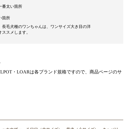
一番太い箇所
い箇所
、長毛犬種のワンちゃんは、ワンサイズ大き目の洋
オススメします。
。
gra・HOWLPOT・LOARは各ブランド規格ですので、商品ページのサ