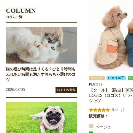
COLUMN
コラム一覧
猫の遊び時間は足りてる？ひとり時間も
ふれあい時間も満たすおもちゃ選びのコ
10％OFF
COOL加工
虫
ツ
PLG1109
【クール】【防虫】202
2026/08/05
おすすめ/特集
LOGOS（ロゴス）サラ
シャツ
5.0
（1）
販売価格：
ベージュ