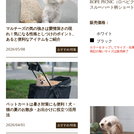
ROPE PICNIC（ロペ
スルーハート柄ショー
販売価格：
マルチーズの気の強さは愛情深さの現
ホワイト
れ！気になる性格としつけのポイント、
あると便利なアイテムをご紹介
ブラック
カラーをタップしてサイズ・在
2026/05/08
おすすめ/特集
表記の無いサイズは販売終了
ペットカートは暑さ対策にも便利！犬・
猫の夏のお散歩・お出かけに役立つ活用
法
2026/04/01
おすすめ/特集