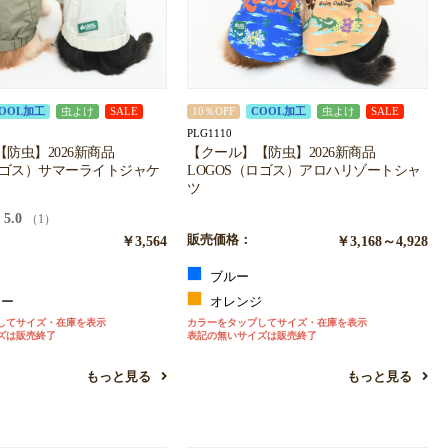
OOL加工
虫よけ
SALE
10％OFF
COOL加工
虫よけ
SALE
PLG1110
防虫】2026新商品
【クール】【防虫】2026新商品
ロゴス）サマーライトジャケ
LOGOS（ロゴス）アロハリゾートシャ
ツ
5.0
（1）
￥3,564
販売価格：
￥3,168～4,928
ブルー
リー
オレンジ
してサイズ・在庫を表示
カラーをタップしてサイズ・在庫を表示
ズは販売終了
表記の無いサイズは販売終了
もっと見る
もっと見る