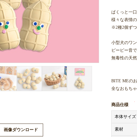
ぱくっと一口
様々な表情の
※2種2個ず
小型犬のワン
ピーピー音で
無毒性の天然
BITE M
全なおもちゃ
※法人のお客
商品仕様
入価格はメー
本体サイズ
※商品画像は
素材
画像ダウンロード
ますので、予