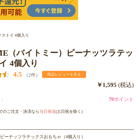
クストイ 4個入り
E ME（バイトミー）ピーナッツラテッ
イ 4個入り
4.5
（2件）
商品レビューを見る
￥1,595
(税込)
：
79
ポイント
までのご注文・決済なら
当日発送
(土日祝を除く)
ピーナッツラテックスおもちゃ（4個入り）