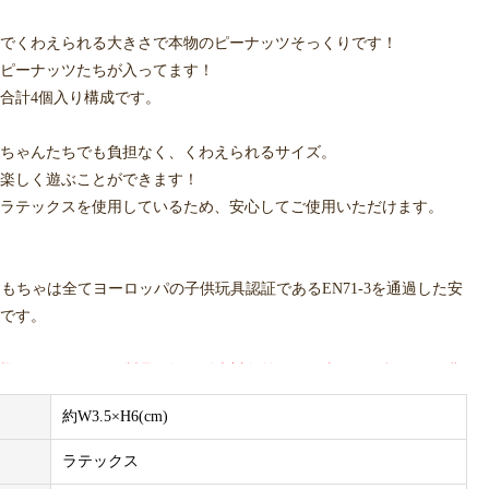
でくわえられる大きさで本物のピーナッツそっくりです！
ピーナッツたちが入ってます！
つ合計4個入り構成です。
ちゃんたちでも負担なく、くわえられるサイズ。
楽しく遊ぶことができます！
ラテックスを使用しているため、安心してご使用いただけます。
Eのおもちゃは全てヨーロッパの子供玩具認証であるEN71-3を通過した安
です。
様へ、BITE MEの製品は卸し販売対象外です。表示の価格、及び購
カー希望小売価格です。
約W3.5×H6(cm)
サンプルのため、色味やサイズ等の仕様に変更がある場合がござい
ラテックス
めご了承ください。