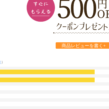
商品レビューを書く+
件
）