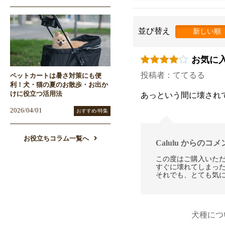
並び替え
新しい順
お気に
投稿者：ててるる
ペットカートは暑さ対策にも便
利！犬・猫の夏のお散歩・お出か
けに役立つ活用法
あっという間に壊され
2026/04/01
おすすめ/特集
お役立ちコラム一覧へ
Calulu からのコ
この度はご購入いた
すぐに壊れてしまっ
それでも、とても気
犬種につ