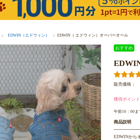
EDWIN（エドウィン）
EDWIN（ エドウィン）オーバーオール
おすすめ
EDW
販売価格：
獲得ポイント
午前10：00
商品説明
EDWINか