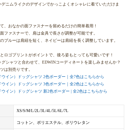
しいデニムライクのデザインでかっこよくオシャレに着ていただけま
て、おなかの面ファスナーを留めるだけの簡単着用！
面ファスナーで、肩は金具で長さが調整が可能です。
のブルーは肩紐を短く、ネイビーは肩紐を長く調整しています。
とロゴプリントがポイントで、後ろ姿もとっても可愛いです！
ドッグシャツと合わせて、EDWINコーディネートを楽しみませんか？
ツは別売りです。
エドウイン）ドッグシャツ 2色ボーダー｜全7色はこちらから
エドウイン）ドッグシャツ 3色ボーダー｜全2色はこちらから
ドウイン）ドッグシャツ 新2色ボーダー | 全2色はこちらから
イズによって価格が異なります
XS/S/M/L/2L/3L/4L/5L/6L/7L
、2L、3L：税込4,620円
、7L：税込5,720円
コットン、ポリエステル、ポリウレタン