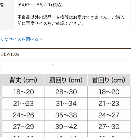
犬のボディサイズとなります。
格
￥4,620～￥5,720 (税込)
素材やデザインによって若干のサイズに誤差が生じる場合がござい
不良品以外の返品・交換等はお受けできません。ご購入
前に再度サイズをご確認ください。
安体重ですので、背丈・胴回り・首回りを基準にお選びください。
実際の色合いと異なる場合がございます。
りなサイズを調べる >
EW1086