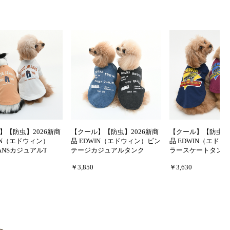
】【防虫】2026新商
【クール】【防虫】2026新商
【クール】【防虫】2
IN（エドウィン）
品 EDWIN（エドウィン）ビン
品 EDWIN（エド
EANSカジュアルT
テージカジュアルタンク
ラースケートタンク
￥3,850
￥3,630