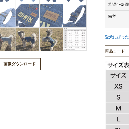
※サイズ表は
希望小売価
服のサイズは
備考
ます。
また体重は目
※着用写真は
愛犬にぴった
商品コード： P
画像ダウンロード