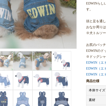
EDWINら
す。
頭と足を通し
おなか周りは
※犬トルソー
お尻のパッチ
EDWINの
※ドッグシャ
EDWIN（
EDWIN（
EDWIN（エ
商品仕様
◆本商品はサ
本体サイズ
XS、S、M、L
4L、5L、6L
素材