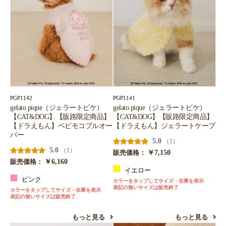
PGP1142
PGP1141
gelato pique（ジェラートピケ）
gelato pique（ジェラートピケ）
【CAT&DOG】【販路限定商品】
【CAT&DOG】【販路限定商品】
【ドラえもん】ベビモコプルオー
【ドラえもん】ジェラートケープ
バー
5.0
（1）
5.0
（1）
￥7,150
販売価格：
￥6,160
販売価格：
イエロー
ピンク
カラーをタップしてサイズ・在庫を表示
表記の無いサイズは販売終了
カラーをタップしてサイズ・在庫を表示
表記の無いサイズは販売終了
もっと見る
もっと見る