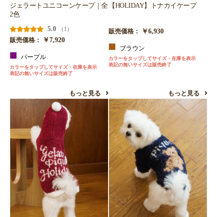
ジェラートユニコーンケープ｜全
【HOLIDAY】トナカイケープ
2色
5.0
（1）
￥6,930
販売価格：
￥7,920
販売価格：
ブラウン
パープル
カラーをタップしてサイズ・在庫を表示
表記の無いサイズは販売終了
カラーをタップしてサイズ・在庫を表示
表記の無いサイズは販売終了
もっと見る
もっと見る