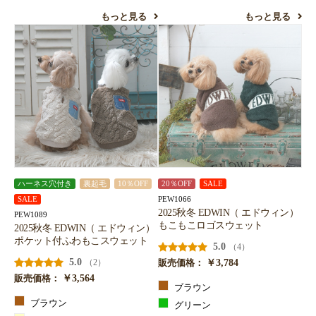
もっと見る
もっと見る
ハーネス穴付き
裏起毛
10％OFF
20％OFF
SALE
PEW1066
SALE
2025秋冬 EDWIN（ エドウィン）
PEW1089
もこもこロゴスウェット
2025秋冬 EDWIN（ エドウィン）
ポケット付ふわもこスウェット
5.0
（4）
5.0
￥3,784
（2）
販売価格：
￥3,564
販売価格：
ブラウン
ブラウン
グリーン