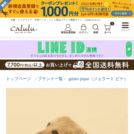
犬服・ドッグウェア・犬用ベッド・ペット用品ブランド通販サイト「Calulu(カルル)」
0
メニュー
新規会員登録
ログイン
検索
カート
トップページ
ブランド一覧
gelato pique（ジェラート ピケ）