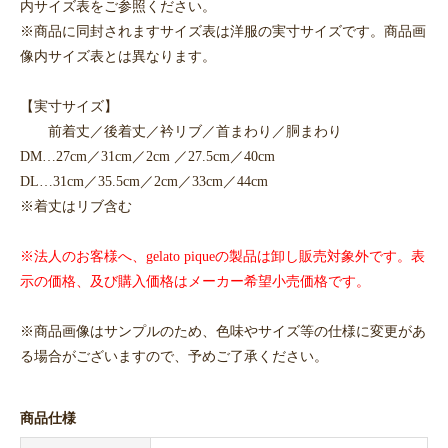
内サイズ表をご参照ください。
※商品に同封されますサイズ表は洋服の実寸サイズです。商品画
像内サイズ表とは異なります。
【実寸サイズ】
前着丈／後着丈／衿リブ／首まわり／胴まわり
DM…27cm／31cm／2cm ／27.5cm／40cm
DL…31cm／35.5cm／2cm／33cm／44cm
※着丈はリブ含む
※法人のお客様へ、gelato piqueの製品は卸し販売対象外です。表
示の価格、及び購入価格はメーカー希望小売価格です。
※商品画像はサンプルのため、色味やサイズ等の仕様に変更があ
る場合がございますので、予めご了承ください。
商品仕様