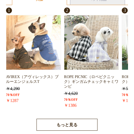
1
2
3
AVIREX（アヴィレックス）ブ
ROPE PICNIC（ロペピクニッ
ROPE
ルーエンジェルスT
ク）ギンガムチェックキャミワ
ク）浴
ンピ
￥4,290
￥5,72
￥4,620
70％OFF
70％OF
70％OFF
￥1287
￥171
￥1386
もっと見る