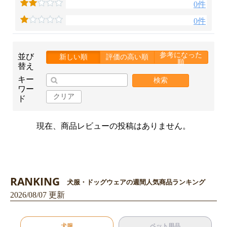
0件
0件
お買い物を続ける
カートへ進む
参考になった
並び
新しい順
評価の高い順
順
替え
キー
検索
ワー
クリア
ド
現在、商品レビューの投稿はありません。
RANKING
犬服・ドッグウェアの週間人気商品ランキング
2026/08/07 更新
犬服
ペット用品